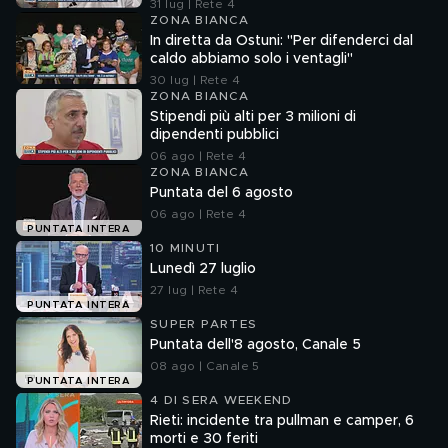
aspettiamo"
31 lug | Rete 4
ZONA BIANCA
In diretta da Ostuni: "Per difenderci dal
caldo abbiamo solo i ventagli"
30 lug | Rete 4
ZONA BIANCA
Stipendi più alti per 3 milioni di
dipendenti pubblici
06 ago | Rete 4
ZONA BIANCA
Puntata del 6 agosto
06 ago | Rete 4
PUNTATA INTERA
10 MINUTI
Lunedì 27 luglio
27 lug | Rete 4
PUNTATA INTERA
SUPER PARTES
Puntata dell'8 agosto, Canale 5
08 ago | Canale 5
PUNTATA INTERA
4 DI SERA WEEKEND
Rieti: incidente tra pullman e camper, 6
morti e 30 feriti