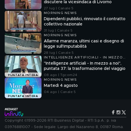
discutere la vicesindaca di Livorno
27 lug | Canale 5
MORNING NEWS
Dipendenti pubblici, rinnovato il contratto
collettivo nazionale
31 lug | Canale 5
MORNING NEWS
Allarme maranza, ultimi casi e disegno di
legge sull'imputabilità
28 lug | Canale 5
INTELLIGENZE ARTIFICIALI - IN MEZZO
A NOI
"Intelligenze artificiali - In mezzo a noi",
puntata 37: la trasformazione del viaggio
08 ago | Tgcom24
PUNTATA INTERA
MORNING NEWS
Martedì 4 agosto
04 ago | Canale 5
PUNTATA INTERA
Copyright ©1999-2026 RTI Business Digital - RTI S.p.A.: p. iva
03976881007 - Sede legale: Largo del Nazareno 8, 00187 Roma.