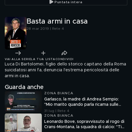
Puntata intera
Basta armi in casa
28 mar 2019 | Rete 4
VAI ALLA SERIE
LA TUA LISTA
CONDIVIDI
Luca Di Bartolomei, figlio dello storico capitano della Roma
suicidatosi anni fa, denuncia l'estrema pericolosità delle
armi in casa.
Guarda anche
ZONA BIANCA
Garlasco, la madre di Andrea Sempio:
"Mio marito quando parla ricama sulle
cose"
31 lug | Rete 4
ZONA BIANCA
Leonardo Bove, sopravvissuto al rogo di
Crans-Montana, la squadra di calcio: "Ti