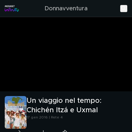
Donnavventura
Un viaggio nel tempo:
Chichén Itzá e Uxmal
17 gen 2016 | Rete 4