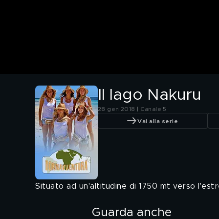
Il lago Nakuru
28 gen 2018 | Canale 5
Vai alla serie
Situato ad un'altitudine di 1750 mt verso l'es
Guarda anche