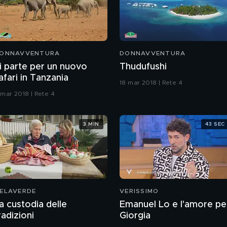
ONNAVVENTURA
DONNAVVENTURA
i parte per un nuovo
Thudufushi
afari in Tanzania
18 mar 2018 | Rete 4
 mar 2018 | Rete 4
3 MIN
43 SEC
ELAVERDE
VERISSIMO
a custodia delle
Emanuel Lo e l'amore pe
radizioni
Giorgia