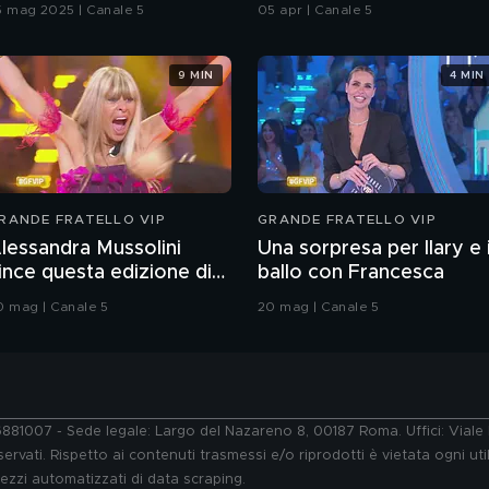
5 mag 2025 | Canale 5
05 apr | Canale 5
9 MIN
4 MIN
RANDE FRATELLO VIP
GRANDE FRATELLO VIP
lessandra Mussolini
Una sorpresa per Ilary e i
ince questa edizione di
ballo con Francesca
rande Fratello VIP
0 mag | Canale 5
20 mag | Canale 5
76881007 - Sede legale: Largo del Nazareno 8, 00187 Roma. Uffici: Vial
ervati. Rispetto ai contenuti trasmessi e/o riprodotti è vietata ogni uti
 mezzi automatizzati di data scraping.