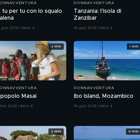
ONNAVVENTURA
DONNAVVENTURA
 tu per tu con lo squalo
Tanzania: l'isola di
alena
Zanzibar
7 gen 2016 | Rete 4
14 gen 2018 | Rete 4
3 MIN
1 MIN
ONNAVVENTURA
DONNAVVENTURA
l popolo Masai
Ibo Island, Mozambico
 feb 2018 | Rete 4
14 gen 2018 | Rete 4
2 MIN
8 MIN