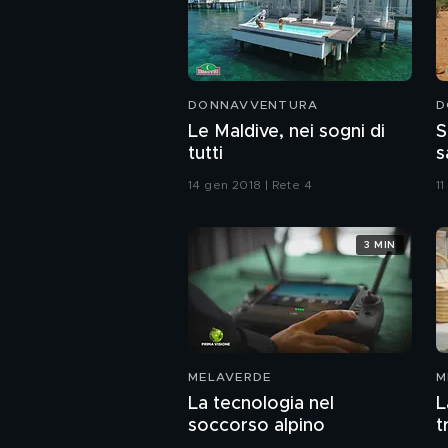
DONNAVVENTURA
D
Le Maldive, nei sogni di
S
tutti
s
14 gen 2018 | Rete 4
11
3 MIN
MELAVERDE
M
La tecnologia nel
L
soccorso alpino
t