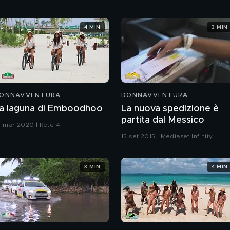
4 MIN
3 MIN
ONNAVVENTURA
DONNAVVENTURA
a laguna di Emboodhoo
La nuova spedizione è
partita dal Messico
1 mar 2020 | Rete 4
15 set 2015 | Mediaset Infinity
3 MIN
4 MIN