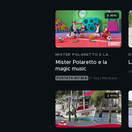
6 MIN
MISTER POLARETTO E LA
D
MAGIC MUSIC
Mister Polaretto e la
L
magic music
0
27 lug | Mediaset
PUNTATA INTERA
Infinity
2 MIN