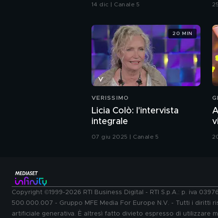
14 dic | Canale 5
2
20 MIN
VERISSIMO
G
Licia Colò: l'intervista
A
integrale
v
G
07 giu 2025 | Canale 5
2
Copyright ©1999-2026 RTI Business Digital - RTI S.p.A.: p. iva 039
500.000.007 - Gruppo MFE Media For Europe N.V. - Tutti i diritti ris
artificiale generativa. È altresì fatto divieto espresso di utilizzare