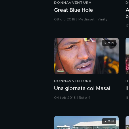
DONNAVVENTURA
D
Great Blue Hole
A
b
08 giu 2016 | Mediaset Infinity
1
5 MIN
DONNAVVENTURA
D
Una giornata coi Masai
I
04 feb 2018 | Rete 4
11
7 MIN