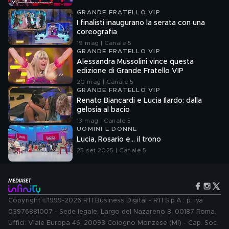
GRANDE FRATELLO VIP
I finalisti inaugurano la serata con una
coreografia
19 mag | Canale 5
GRANDE FRATELLO VIP
Alessandra Mussolini vince questa
edizione di Grande Fratello VIP
20 mag | Canale 5
GRANDE FRATELLO VIP
Renato Biancardi e Lucia Ilardo: dalla
gelosia al bacio
13 mag | Canale 5
UOMINI E DONNE
Lucia, Rosario e... il trono
23 set 2025 | Canale 5
Copyright ©1999-2026 RTI Business Digital - RTI S.p.A.: p. iva
03976881007 - Sede legale: Largo del Nazareno 8, 00187 Roma.
Uffici: Viale Europa 46, 20093 Cologno Monzese (MI) - Cap. Soc.