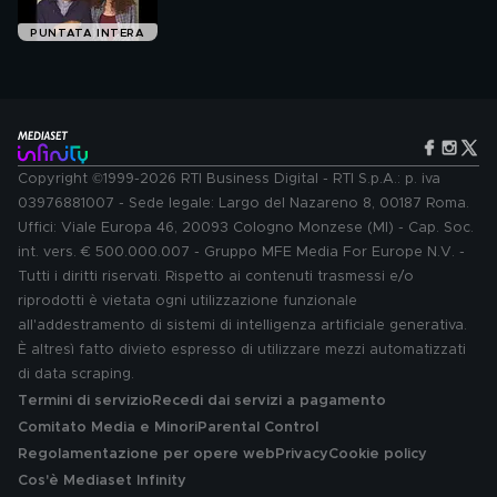
PUNTATA INTERA
Copyright ©1999-2026 RTI Business Digital - RTI S.p.A.: p. iva
03976881007 - Sede legale: Largo del Nazareno 8, 00187 Roma.
Uffici: Viale Europa 46, 20093 Cologno Monzese (MI) - Cap. Soc.
int. vers. € 500.000.007 - Gruppo MFE Media For Europe N.V. -
Tutti i diritti riservati. Rispetto ai contenuti trasmessi e/o
riprodotti è vietata ogni utilizzazione funzionale
all'addestramento di sistemi di intelligenza artificiale generativa.
È altresì fatto divieto espresso di utilizzare mezzi automatizzati
di data scraping.
Termini di servizio
Recedi dai servizi a pagamento
Comitato Media e Minori
Parental Control
Regolamentazione per opere web
Privacy
Cookie policy
Cos'è Mediaset Infinity