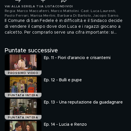
VAI ALLA SERIE
LA TUA LISTA
CONDIVIDI
Regia: Marco Maccaferri, Marco Mattolini. Cast: Luca Laurenti,
Paolo Ferrari, Marisa Merlini, Barbara Di Bartolo, Jacopo Sarno
.
Il Comune di San Fedele è in difficoltà e il Sindaco decide
di vendere il campo dove don Luca e i ragazzi giocano a
calcetto. Per comprarlo serve una cifra importante: si
cerca ovunque, anche in cantina, ma i soldi non bastano.
Ora bisogna trovare un'altra soluzione per salvare il campo.
Puntate successive
Ep. 11 - Fiori d'arancio e crisantemi
PROSSIMO VIDEO
Ep. 12 - Bulli e pupe
PUNTATA INTERA
Ep. 13 - Una reputazione da guadagnare
PUNTATA INTERA
Ep. 14 - Lucia e Renzo