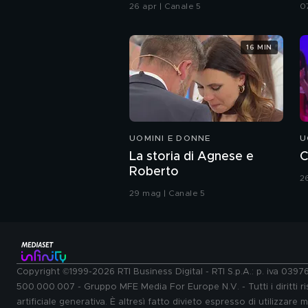
Chiatti"
i
26 apr | Canale 5
0
16 MIN
UOMINI E DONNE
U
La storia di Agnese e
C
Roberto
2
29 mag | Canale 5
Copyright ©1999-2026 RTI Business Digital - RTI S.p.A.: p. iva 039
500.000.007 - Gruppo MFE Media For Europe N.V. - Tutti i diritti ris
artificiale generativa. È altresì fatto divieto espresso di utilizzare