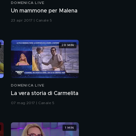
DOMENICA LIVE
La copertina di Al Bano
Un mammone per Malena
23 apr 2017 | Canale 5
L'infanzia di Alessia
20 MIN
Cuore di mamma
La Lecciso la vera
forza di Al Bano
DOMENICA LIVE
La vera storia di Carmelita
Molta paura per
Massimo Lopez
07 mag 2017 | Canale 5
La copertina di Rocco
Siffredi
1 MIN