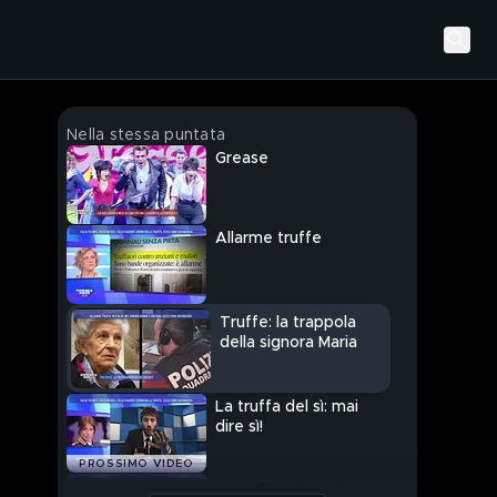
Nella stessa puntata
Grease
Allarme truffe
Truffe: la trappola
della signora Maria
La truffa del sì: mai
dire sì!
PROSSIMO VIDEO
La truffa del soldato