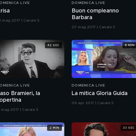
OMENICA LIVE
DOMENICA LIVE
risa
Buon compleanno
Barbara
8 mag 2017 | Canale 5
07 mag 2017 | Canale 5
42 SEC
8 MIN
OMENICA LIVE
DOMENICA LIVE
aso Bramieri, la
La mitica Gloria Guida
opertina
09 apr 2017 | Canale 5
1 mag 2017 | Canale 5
2 MIN
33 SEC