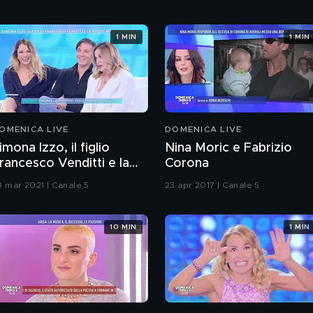
1 MIN
1 MIN
OMENICA LIVE
DOMENICA LIVE
imona Izzo, il figlio
Nina Moric e Fabrizio
rancesco Venditti e la
Corona
ipote Myriam Catania
8 mar 2021 | Canale 5
23 apr 2017 | Canale 5
10 MIN
1 MIN