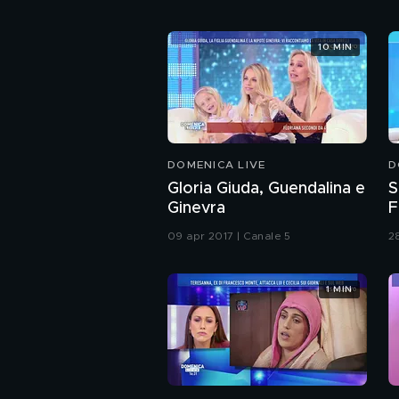
10 MIN
DOMENICA LIVE
D
Gloria Giuda, Guendalina e
S
Ginevra
F
n
09 apr 2017 | Canale 5
2
1 MIN