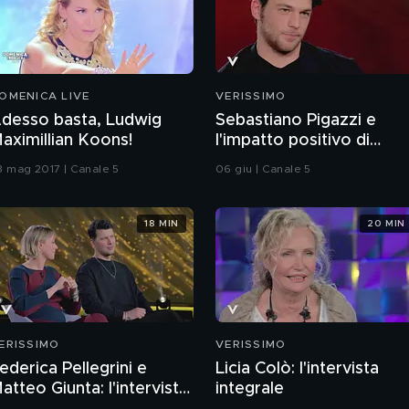
OMENICA LIVE
VERISSIMO
desso basta, Ludwig
Sebastiano Pigazzi e
aximillian Koons!
l'impatto positivo di
nonno Bud Spencer
8 mag 2017 | Canale 5
06 giu | Canale 5
18 MIN
20 MIN
ERISSIMO
VERISSIMO
ederica Pellegrini e
Licia Colò: l'intervista
atteo Giunta: l'intervista
integrale