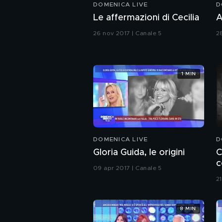
DOMENICA LIVE
D
Le affermazioni di Cecilia
A
26 nov 2017 | Canale 5
2
1 MIN
DOMENICA LIVE
D
Gloria Guida, le origini
C
c
09 apr 2017 | Canale 5
2
8 MIN