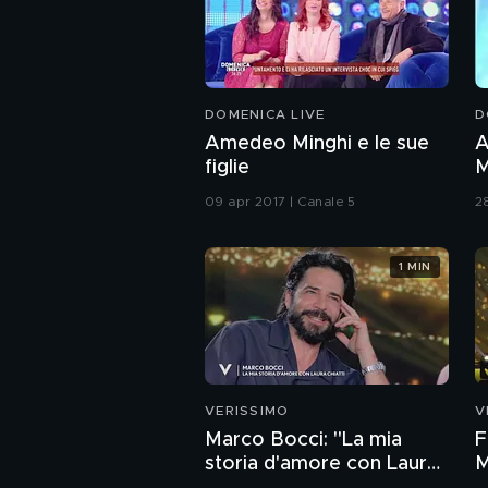
DOMENICA LIVE
D
Amedeo Minghi e le sue
A
figlie
M
09 apr 2017 | Canale 5
2
1 MIN
VERISSIMO
V
Marco Bocci: "La mia
F
storia d'amore con Laura
M