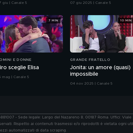
ntegrale
7 giu | Canale 5
07 giu 2025 | Canale 5
7 MIN
10 MIN
OMINI E DONNE
GRANDE FRATELLO
iro sceglie Elisa
Jonita: un amore (quasi)
impossibile
6 mag | Canale 5
04 nov 2025 | Canale 5
76881007 - Sede legale: Largo del Nazareno 8, 00187 Roma. Uffici: Vial
ervati. Rispetto ai contenuti trasmessi e/o riprodotti è vietata ogni uti
 mezzi automatizzati di data scraping.