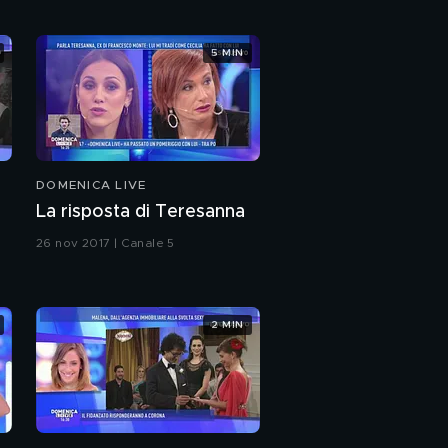
inaspettata
"Vai avanti così..."
5 MIN
Questione di talento
DOMENICA LIVE
La copertina di Alessia
Macari
La risposta di Teresanna
26 nov 2017 | Canale 5
Alessia Macari
2 MIN
Il fidanzato di Alessia
Alessia contadina