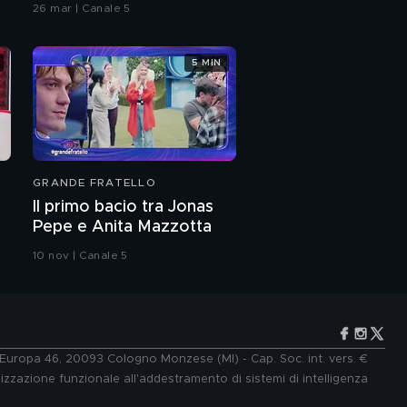
26 mar | Canale 5
Lemme
5 MIN
La colomba Lemme
La nuova vita di
Mariella
GRANDE FRATELLO
Dieta Lemme: oggi
Il primo bacio tra Jonas
testimonianze choc
Pepe e Anita Mazzotta
10 nov | Canale 5
65 chili fa
Palloncino per il
paradiso
e Europa 46, 20093 Cologno Monzese (MI) - Cap. Soc. int. vers. €
lizzazione funzionale all'addestramento di sistemi di intelligenza
Barbara D'Urso vs