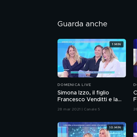
Guarda anche
1 MIN
DOMENICA LIVE
D
Simona Izzo, il figlio
C
Francesco Venditti e la
F
nipote Myriam Catania
28 mar 2021 | Canale 5
2
10 MIN