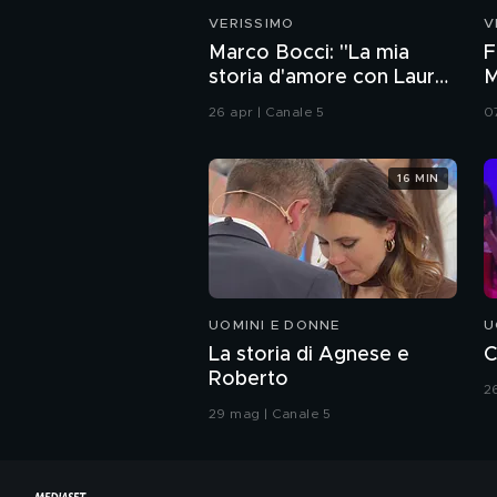
VERISSIMO
V
Marco Bocci: "La mia
F
storia d'amore con Laura
M
Chiatti"
i
26 apr | Canale 5
0
16 MIN
UOMINI E DONNE
U
La storia di Agnese e
C
Roberto
2
29 mag | Canale 5