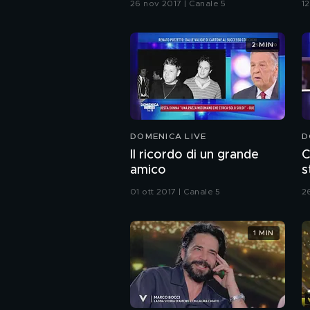
26 nov 2017 | Canale 5
1
2 MIN
DOMENICA LIVE
D
Il ricordo di un grande
C
amico
s
01 ott 2017 | Canale 5
2
1 MIN