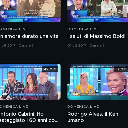
OMENICA LIVE
DOMENICA LIVE
n amore durato una vita
I saluti di Massimo Boldi
 ott 2017 | Canale 5
01 ott 2017 | Canale 5
20 MIN
13 MIN
OMENICA LIVE
DOMENICA LIVE
ntonio Cabrini: Ho
Rodrigo Alves, il Ken
esteggiato i 60 anni con i
umano
iei figli