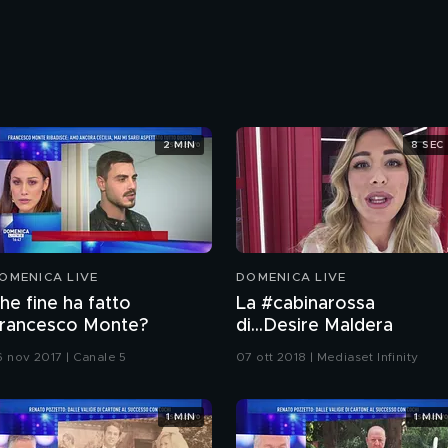
2 MIN
8 SEC
OMENICA LIVE
DOMENICA LIVE
he fine ha fatto
La #cabinarossa
rancesco Monte?
di...Desire Maldera
6 nov 2017 | Canale 5
07 ott 2018 | Mediaset Infinity
1 MIN
1 MIN