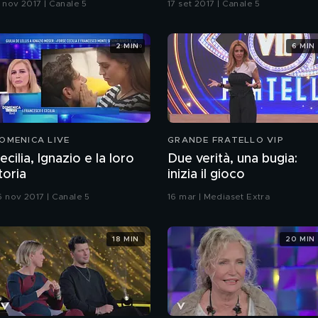
2 nov 2017 | Canale 5
17 set 2017 | Canale 5
2 MIN
6 MIN
OMENICA LIVE
GRANDE FRATELLO VIP
ecilia, Ignazio e la loro
Due verità, una bugia:
toria
inizia il gioco
6 nov 2017 | Canale 5
16 mar | Mediaset Extra
18 MIN
20 MIN