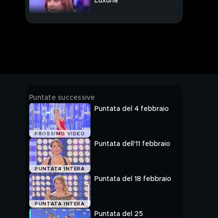
Luxuria
Presenze nella casa di
Serena Grandi
Giucas Casella contro
Craig Warwick all'Isola
La mamma di
Puntate successive
Francesca Cipriani: "In
Puntata del 4 febbraio
casa strane presenze"
L'esperienza della
PROSSIMO VIDEO
mamma di Francesca
Puntata dell'11 febbraio
Cipriani
"Mia figlia non è una
PUNTATA INTERA
bugiarda"
Puntata del 18 febbraio
a
La macchina della
PUNTATA INTERA
verità per Ivana
Puntata del 25