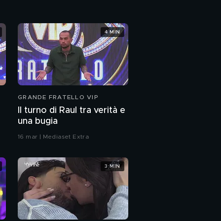
L'amore tra Alessia e
Oliver
4 MIN
Loredana Lecciso ed
una crisi storica
Loredana Lecciso e la
recente crisi
GRANDE FRATELLO VIP
Il turno di Raul tra verità e
Capodanno galeotto
una bugia
16 mar | Mediaset Extra
L'amarezza di
Loredana Lecciso
3 MIN
Al Bano e Romina story
Il futuro di Loredana