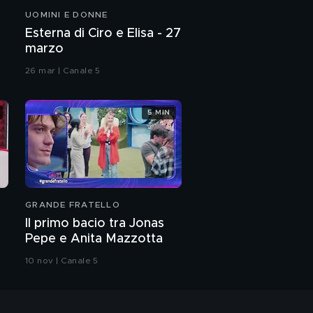
Lecciso
UOMINI E DONNE
Esterna di Ciro e Elisa - 27
Matteo Renzi: le
marzo
candidature
26 mar | Canale 5
Matteo Renzi: le
pensioni
5 MIN
Matteo Renzi: le tasse
Matteo Renzi: l'Euro
GRANDE FRATELLO
Il primo bacio tra Jonas
Pepe e Anita Mazzotta
Matteo Renzi: il lavoro
10 nov | Canale 5
Matteo Renzi: il reddito
di cittadinanza