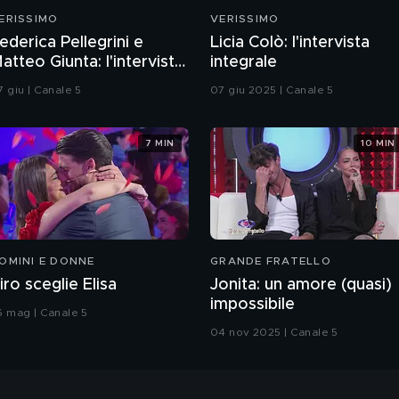
ERISSIMO
VERISSIMO
ederica Pellegrini e
Licia Colò: l'intervista
atteo Giunta: l'intervista
integrale
ntegrale
7 giu | Canale 5
07 giu 2025 | Canale 5
7 MIN
10 MIN
OMINI E DONNE
GRANDE FRATELLO
iro sceglie Elisa
Jonita: un amore (quasi)
impossibile
6 mag | Canale 5
04 nov 2025 | Canale 5