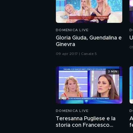
DOMENICA LIVE
D
Gloria Giuda, Guendalina e
U
Ginevra
01
09 apr 2017 | Canale 5
3 MIN
DOMENICA LIVE
D
Teresanna Pugliese e la
A
storia con Francesco
f
Monte
m