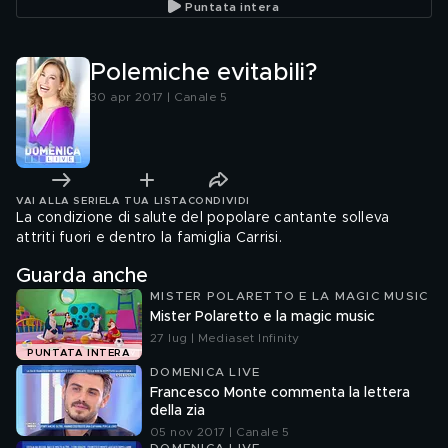
Puntata intera
Polemiche evitabili?
30 apr 2017 | Canale 5
VAI ALLA SERIE
LA TUA LISTA
CONDIVIDI
La condizione di salute del popolare cantante solleva
attriti fuori e dentro la famiglia Carrisi.
Guarda anche
MISTER POLARETTO E LA MAGIC MUSIC
Mister Polaretto e la magic music
27 lug | Mediaset Infinity
PUNTATA INTERA
DOMENICA LIVE
Francesco Monte commenta la lettera
della zia
05 nov 2017 | Canale 5