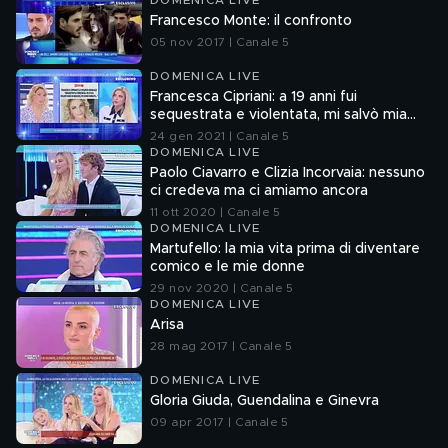
DOMENICA LIVE
Francesco Monte: il confronto
05 nov 2017 | Canale 5
DOMENICA LIVE
Francesca Cipriani: a 19 anni fui
sequestrata e violentata, mi salvò mia
madre
24 gen 2021 | Canale 5
DOMENICA LIVE
Paolo Ciavarro e Clizia Incorvaia: nessuno
ci credeva ma ci amiamo ancora
11 ott 2020 | Canale 5
DOMENICA LIVE
Martufello: la mia vita prima di diventare
comico e le mie donne
29 nov 2020 | Canale 5
DOMENICA LIVE
Arisa
28 mag 2017 | Canale 5
DOMENICA LIVE
Gloria Giuda, Guendalina e Ginevra
09 apr 2017 | Canale 5