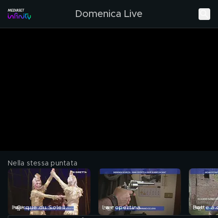
Domenica Live
Nella stessa puntata
Il Cirque du Soleil
La copertina
Botte a 