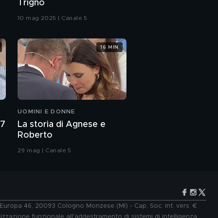
Trigno
copertina
10 mag 2025 | Canale 5
Cesara Buonamici
16 MIN
Cesara Buonamici: le
colleghe del TG5
La sorpresa di
Lamberto Sposini
UOMINI E DONNE
27
La storia di Agnese e
Roberto
Parla il marito della
Marchesa D'Aragona
29 mag | Canale 5
PROSSIMO VIDEO
Loredana Bertè, la
copertina
e Europa 46, 20093 Cologno Monzese (MI) - Cap. Soc. int. vers. €
In studio Loredana
lizzazione funzionale all'addestramento di sistemi di intelligenza