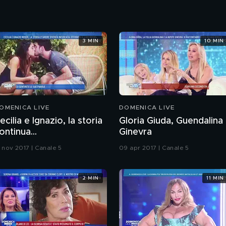
3 MIN
10 MIN
OMENICA LIVE
DOMENICA LIVE
ecilia e Ignazio, la storia
Gloria Giuda, Guendalina
ontinua...
Ginevra
2 nov 2017 | Canale 5
09 apr 2017 | Canale 5
2 MIN
11 MIN