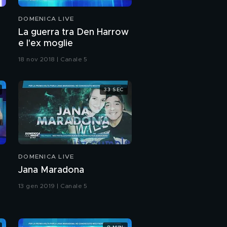
La famiglia di Paris
DOMENICA LIVE
La guerra tra Den Harrow
e l'ex moglie
Paris e Chris
18 nov 2018 | Canale 5
Lezione di selfie
33 SEC
Paris pazza di
Malgioglio
DOMENICA LIVE
Un regalo per Paris
Jana Maradona
13 gen 2019 | Canale 5
Grande Fratello Vip,
nuovi retroscena