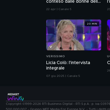
conteso dalle donne della
l
Casa
22 apr | Canale 5
2
20 MIN
VERISSIMO
U
Licia Colò: l'intervista
C
integrale
2
07 giu 2025 | Canale 5
Copyright ©1999-2026 RTI Business Digital - RTI S.p.A.: p. iva 039
500.000.007 - Gruppo MFE Media For Europe N.V. - Tutti i diritti ris