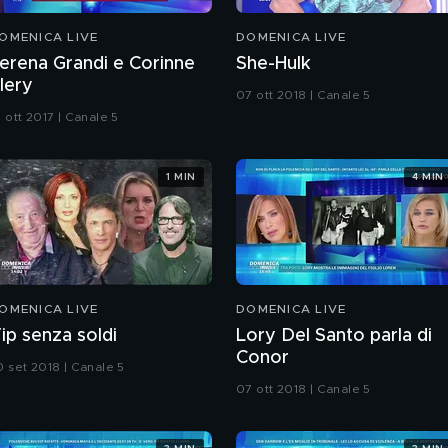
OMENICA LIVE
DOMENICA LIVE
erena Grandi e Corinne
She-Hulk
lery
07 ott 2018 | Canale 5
 ott 2017 | Canale 5
1 MIN
4 MIN
OMENICA LIVE
DOMENICA LIVE
ip senza soldi
Lory Del Santo parla di
Conor
0 set 2018 | Canale 5
07 ott 2018 | Canale 5