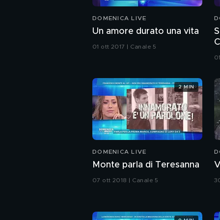
DOMENICA LIVE
D
Un amore durato una vita
S
C
01 ott 2017 | Canale 5
01
2 MIN
DOMENICA LIVE
D
Monte parla di Teresanna
V
07 ott 2018 | Canale 5
3