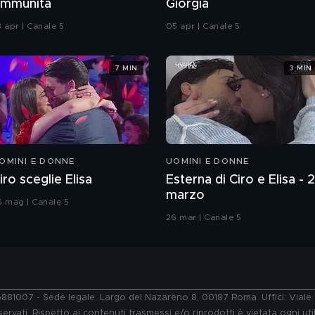
'immunità
Giorgia
3 apr | Canale 5
05 apr | Canale 5
7 MIN
3 MIN
OMINI E DONNE
UOMINI E DONNE
iro sceglie Elisa
Esterna di Ciro e Elisa - 
marzo
6 mag | Canale 5
26 mar | Canale 5
76881007 - Sede legale: Largo del Nazareno 8, 00187 Roma. Uffici: Vial
ervati. Rispetto ai contenuti trasmessi e/o riprodotti è vietata ogni uti