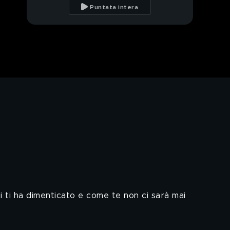
Turina
Puntata intera
Signora Coriandoli:
"Rischiavo di chiedere
l'elemosina"
Flavia Vento:"Sono
piena di multe"
Il comico Mandi Mandi:
"Ho perso tutto"
Cosa è successo a
Flavio Bucci
Le icone sexy degli
anni 80 e 90
 ti ha dimenticato e come te non ci sarà mai
Per la prima volta parla
lei