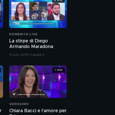
8 MIN
Marchesa, nuove
rivelazioni
La De Blank contro la
Marchesa
DOMENICA LIVE
Signoretti contro la
La stirpe di Diego
Marchesa
Armando Maradona
13 gen 2019 | Canale 5
Il titolo nobiliare della
Marchesa D'Aragona: è
vero o no?
1 MIN
Parla l'ex cognato della
marchesa D'Aragona
Marina Ripa di Meana
sulla Marchesa
D'Aragona
VERISSIMO
r
Chiara Bacci e l'amore per
Cesara Buonamici, la