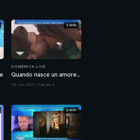
"La mia infanzia è stata
molto divertente"
3 MIN
Il rapporto con i
genitori
Il rapporto tra fratelli
DOMENICA LIVE
 e
Quando nasce un amore...
Loredana insieme a
05 nov 2017 | Canale 5
Jasmine
"L'abbiamo voluta da
subito"
2 MIN
In eslusiva
internazionale Paris
Hilton