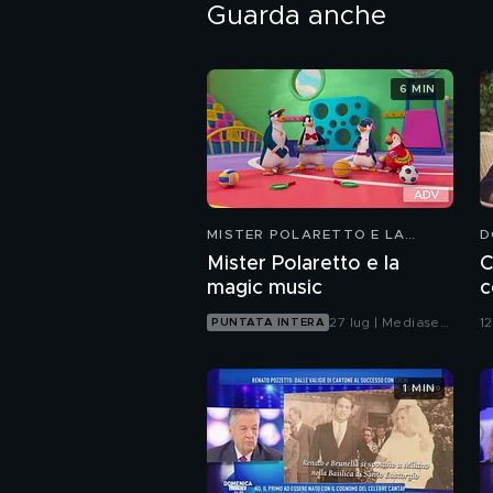
Guarda anche
6 MIN
MISTER POLARETTO E LA
D
MAGIC MUSIC
Mister Polaretto e la
C
magic music
c
27 lug | Mediaset
1
PUNTATA INTERA
Infinity
1 MIN