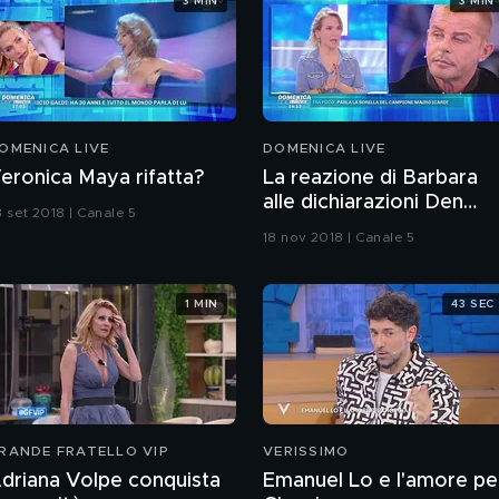
3 MIN
3 MIN
OMENICA LIVE
DOMENICA LIVE
eronica Maya rifatta?
La reazione di Barbara
alle dichiarazioni Den
3 set 2018 | Canale 5
Harrow
18 nov 2018 | Canale 5
1 MIN
43 SEC
RANDE FRATELLO VIP
VERISSIMO
driana Volpe conquista
Emanuel Lo e l'amore pe