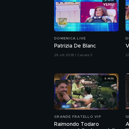
9 MIN
DOMENICA LIVE
D
Patrizia De Blanc
V
28 ott 2018 | Canale 5
2
6 MIN
GRANDE FRATELLO VIP
G
Raimondo Todaro
A