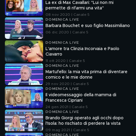
La ex di Max Cavallari: "Lui non mi
permette di rifarmi una vita"
08 nov 2020 | Canale 5
DOMENICA LIVE
Barbara Bouchet e suo figlio Massimiliano
06 dic 2020 | Canale 5
DOMENICA LIVE
L'amore tra Clinzia Incorvaia e Paolo
Ciavarro
11 ott 2020 | Canale 5
DOMENICA LIVE
Martufello: la mia vita prima di diventare
comico e le mie donne
29 nov 2020 | Canale 5
DOMENICA LIVE
Il videomessaggio della mamma di
Francesca Cipriani
24 gen 2021 | Canale 5
DOMENICA LIVE
Brando Giorgi operato agli occhi dopo
l'Isola: ho rischiato di perdere la vista
09 mag 2021 | Canale 5
DOMENICA LIVE