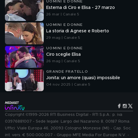
UOMINI E DONNE
Esterna di Ciro e Elisa - 27 marzo
26 mar | Canale 5
UOMINI E DONNE
La storia di Agnese e Roberto
29 mag | Canale 5
UOMINI E DONNE
Ciro sceglie Elisa
26 mag | Canale 5
GRANDE FRATELLO
Jonita: un amore (quasi) impossibile
04 nov 2025 | Canale 5
Copyright ©1999-2026 RTI Business Digital - RTI S.p.A.: p. iva
03976881007 - Sede legale: Largo del Nazareno 8, 00187 Roma.
Uffici: Viale Europa 46, 20093 Cologno Monzese (MI) - Cap. Soc.
int. vers. € 500.000.007 - Gruppo MFE Media For Europe N.V. -