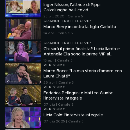
Inger Nilsson, l'attrice di Pippi
Calzelunghe ha il covid
25 ott 2020 | Canale 5
GRANDE FRATELLO VIP
Marco Berry incontra la figlia Carlotta
14 apr | Canale 5
GRANDE FRATELLO VIP
Chi sarà il primo finalista? Lucia Ilardo e
Antonella Elia sono le prime VIP al
televoto
15 apr | Canale 5
VERISSIMO
Marco Bocci: "La mia storia d'amore con
Laura Chiatti"
26 apr | Canale 5
VERISSIMO
Federica Pellegrini e Matteo Giunta:
l'intervista integrale
07 giu | Canale 5
VERISSIMO
Licia Colò: l'intervista integrale
07 giu 2025 | Canale 5