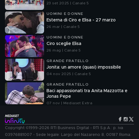
23 set 2025 | Canale 5
UOMINI E DONNE
Esterna di Ciro e Elisa - 27 marzo
26 mar | Canale 5
UOMINI E DONNE
Ciro sceglie Elisa
26 mag | Canale 5
GRANDE FRATELLO
Jonita: un amore (quasi) impossibile
04 nov 2025 | Canale 5
GRANDE FRATELLO
Baci appassionati tra Anita Mazzotta e
Jonas Pepe
07 nov | Mediaset Extra
Copyright ©1999-2026 RTI Business Digital - RTI S.p.A.: p. iva
03976881007 - Sede legale: Largo del Nazareno 8, 00187 Roma.