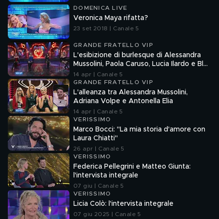
DOMENICA LIVE
Veronica Maya rifatta?
23 set 2018 | Canale 5
GRANDE FRATELLO VIP
L'esibizione di burlesque di Alessandra
Mussolini, Paola Caruso, Lucia Ilardo e Blu
Barbara Prezia
14 apr | Canale 5
GRANDE FRATELLO VIP
L'alleanza tra Alessandra Mussolini,
Adriana Volpe e Antonella Elia
14 apr | Canale 5
VERISSIMO
Marco Bocci: "La mia storia d'amore con
Laura Chiatti"
26 apr | Canale 5
VERISSIMO
Federica Pellegrini e Matteo Giunta:
l'intervista integrale
07 giu | Canale 5
VERISSIMO
Licia Colò: l'intervista integrale
07 giu 2025 | Canale 5