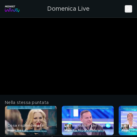
Domenica Live
Nella stessa puntata
Cosa risponderà la
Le rivelazioni del figlio di
Parla il
marchesa?
Marina Ripa di Meana
Aragon