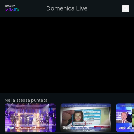
Domenica Live
Nella stessa puntata
The bodyguard
Boom di truffe
La truff