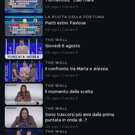
Tormentoni: "Ciao mare"
06 ago | Canale 5
LA RUOTA DELLA FORTUNA
Piatti estivi: Pavlova
06 ago | Canale 5
THE WALL
Giovedì 6 agosto
06 ago | Canale 5
PUNTATA INTERA
THE WALL
Il confronto tra Marta e Alessia
06 ago | Canale 5
THE WALL
Il momento della scelta
06 ago | Canale 5
THE WALL
Sono trascorsi più anni dalla prima
puntata in onda di...?
06 ago | Canale 5
THE WALL