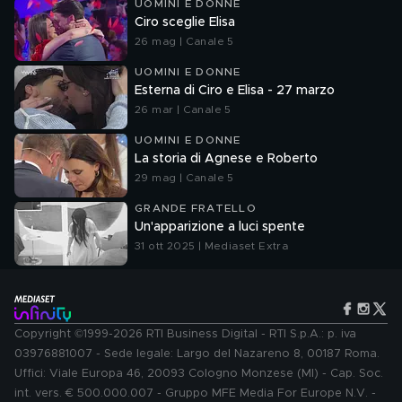
UOMINI E DONNE
Ciro sceglie Elisa
26 mag | Canale 5
UOMINI E DONNE
Esterna di Ciro e Elisa - 27 marzo
26 mar | Canale 5
UOMINI E DONNE
La storia di Agnese e Roberto
29 mag | Canale 5
GRANDE FRATELLO
Un'apparizione a luci spente
31 ott 2025 | Mediaset Extra
Copyright ©1999-2026 RTI Business Digital - RTI S.p.A.: p. iva
03976881007 - Sede legale: Largo del Nazareno 8, 00187 Roma.
Uffici: Viale Europa 46, 20093 Cologno Monzese (MI) - Cap. Soc.
int. vers. € 500.000.007 - Gruppo MFE Media For Europe N.V. -