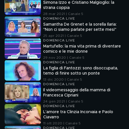
Simona Izzo e Cristiano Malgioglio: la
strana coppia
28 mar 2021 | Canale 5
DOMENICA LIVE
Samantha De Grenet e la sorella Ilaria:
"Non ci siamo parlate per sette mesi"
25 apr 2021 | Canale 5
DOMENICA LIVE
Martufello: la mia vita prima di diventare
comico e le mie donne
29 nov 2020 | Canale 5
DOMENICA LIVE
La figlia di Fantozzi: sono disoccupata,
temo di finire sotto un ponte
13 dic 2020 | Canale 5
DOMENICA LIVE
Il videomessaggio della mamma di
Francesca Cipriani
24 gen 2021 | Canale 5
DOMENICA LIVE
L'amore tra Clinzia Incorvaia e Paolo
Ciavarro
11 ott 2020 | Canale 5
DOMENICA LIVE