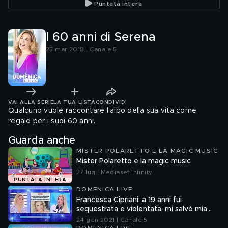
Puntata intera
I 60 anni di Serena
25 mar 2018 | Canale 5
VAI ALLA SERIE
LA TUA LISTA
CONDIVIDI
Qualcuno vuole raccontare l'albo della sua vita come
regalo per i suoi 60 anni.
Guarda anche
MISTER POLARETTO E LA MAGIC MUSIC
Mister Polaretto e la magic music
27 lug | Mediaset Infinity
PUNTATA INTERA
DOMENICA LIVE
Francesca Cipriani: a 19 anni fui
sequestrata e violentata, mi salvò mia
madre
24 gen 2021 | Canale 5