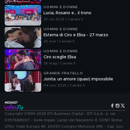
UOMINI E DONNE
Lucia, Rosario e... il trono
23 set 2025 | Canale 5
UOMINI E DONNE
Esterna di Ciro e Elisa - 27 marzo
26 mar | Canale 5
UOMINI E DONNE
Ciro sceglie Elisa
26 mag | Canale 5
GRANDE FRATELLO
Jonita: un amore (quasi) impossibile
04 nov 2025 | Canale 5
Copyright ©1999-2026 RTI Business Digital - RTI S.p.A.: p. iva
03976881007 - Sede legale: Largo del Nazareno 8, 00187 Roma.
Uffici: Viale Europa 46, 20093 Cologno Monzese (MI) - Cap. Soc.