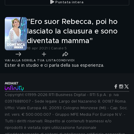
Puntata intera
"Ero suor Rebecca, poi ho
lasciato la clausura e sono
diventata mamma"
18 apr 2021 | Canale 5
VAI ALLA SERIE
LA TUA LISTA
CONDIVIDI
Ester è in studio e ci parla della sua esperienza.
Copyright ©1999-2026 RTI Business Digital - RTI S.p.A.: p. iva
03976881007 - Sede legale: Largo del Nazareno 8, 00187 Roma.
Uffici: Viale Europa 46, 20093 Cologno Monzese (MI) - Cap. Soc.
int. vers. € 500.000.007 - Gruppo MFE Media For Europe N.V. -
Tutti i diritti riservati. Rispetto ai contenuti trasmessi e/o
riprodotti è vietata ogni utilizzazione funzionale