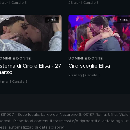
hiatti"
6 apr | Canale 5
26 apr | Canale 5
3 MIN
7 MIN
OMINI E DONNE
UOMINI E DONNE
sterna di Ciro e Elisa - 27
Ciro sceglie Elisa
arzo
26 mag | Canale 5
6 mar | Canale 5
76881007 - Sede legale: Largo del Nazareno 8, 00187 Roma. Uffici: Vial
ervati. Rispetto ai contenuti trasmessi e/o riprodotti è vietata ogni uti
 mezzi automatizzati di data scraping.