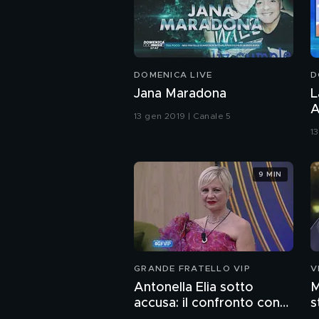
DOMENICA LIVE
D
Jana Maradona
L
A
13 gen 2019 | Canale 5
1
9 MIN
GRANDE FRATELLO VIP
V
Antonella Elia sotto
M
accusa: il confronto con
s