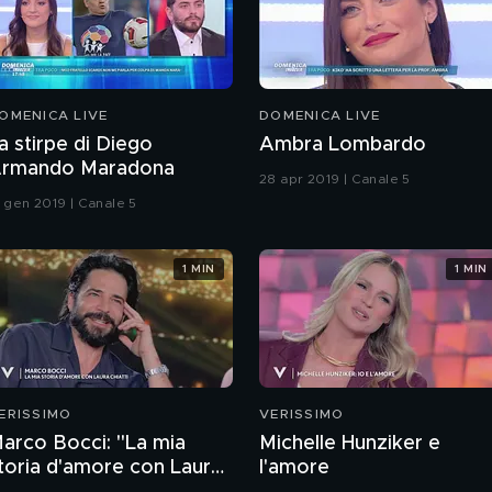
OMENICA LIVE
DOMENICA LIVE
a stirpe di Diego
Ambra Lombardo
rmando Maradona
28 apr 2019 | Canale 5
3 gen 2019 | Canale 5
1 MIN
1 MIN
ERISSIMO
VERISSIMO
arco Bocci: "La mia
Michelle Hunziker e
toria d'amore con Laura
l'amore