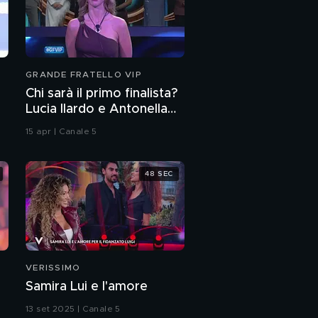
"Ciao fratellone"
Patrizia De Blanc
GRANDE FRATELLO VIP
Chi sarà il primo finalista?
Iva Zanicchi
Lucia Ilardo e Antonella
Elia sono le prime VIP al
15 apr | Canale 5
televoto
Iva Zanicchi
48 SEC
"Perdono, perdono,
perdono..."
La regina di "Tu si que
VERISSIMO
Vales"
Samira Lui e l'amore
13 set 2025 | Canale 5
Iva Zanicchi e "Tu Si