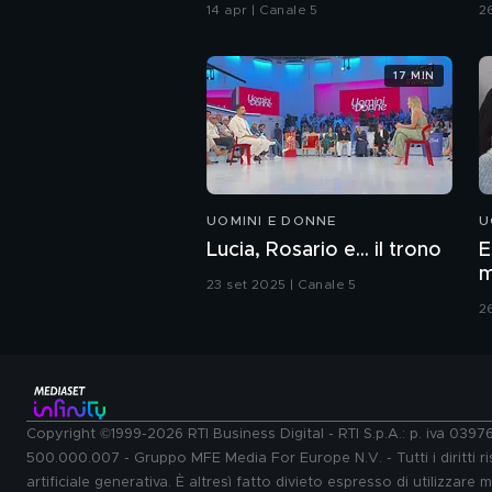
Paola Caruso
C
14 apr | Canale 5
2
17 MIN
UOMINI E DONNE
U
Lucia, Rosario e... il trono
E
m
23 set 2025 | Canale 5
2
Copyright ©1999-2026 RTI Business Digital - RTI S.p.A.: p. iva 039
500.000.007 - Gruppo MFE Media For Europe N.V. - Tutti i diritti ris
artificiale generativa. È altresì fatto divieto espresso di utilizzare