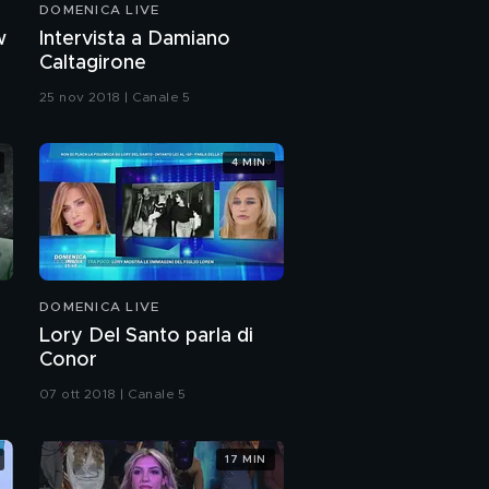
DOMENICA LIVE
Un grande amore finito
w
Intervista a Damiano
Caltagirone
25 nov 2018 | Canale 5
"Il mio tortellino"
4 MIN
Da favola a incubo
Edoardo Bennato
DOMENICA LIVE
Lory Del Santo parla di
Mamma Adele
Conor
07 ott 2018 | Canale 5
Edoardo e il burattino
17 MIN