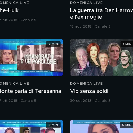
OMENICA LIVE
DOMENICA LIVE
he-Hulk
La guerra tra Den Harro
e l'ex moglie
7 ott 2018 | Canale 5
18 nov 2018 | Canale 5
2 MIN
1 MIN
OMENICA LIVE
DOMENICA LIVE
onte parla di Teresanna
Vip senza soldi
7 ott 2018 | Canale 5
30 set 2018 | Canale 5
8 MIN
6 MIN