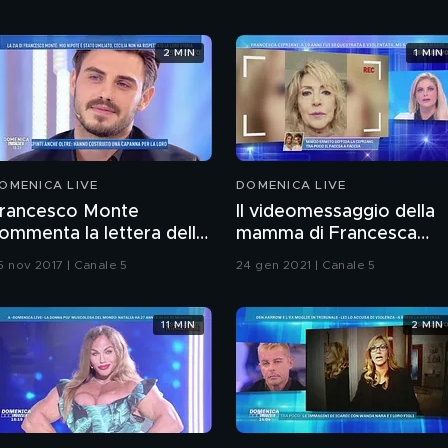
2 MIN
1 MIN
OMENICA LIVE
DOMENICA LIVE
rancesco Monte
Il videomessaggio della
ommenta la lettera della
mamma di Francesca
ia
Cipriani
5 nov 2017 | Canale 5
24 gen 2021 | Canale 5
11 MIN
2 MIN