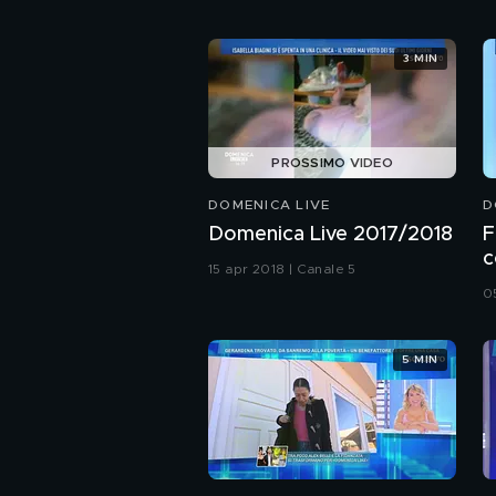
3 MIN
PROSSIMO VIDEO
DOMENICA LIVE
D
Domenica Live 2017/2018
F
c
15 apr 2018 | Canale 5
z
0
5 MIN