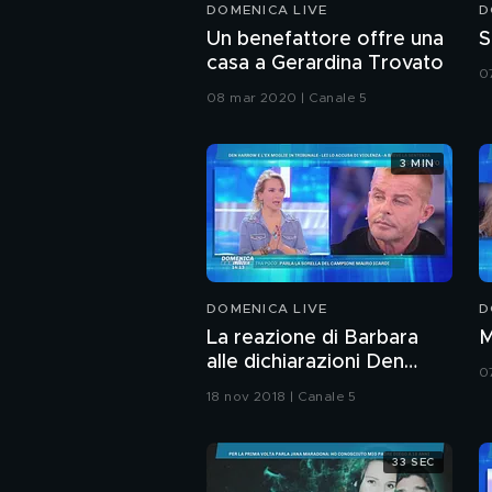
DOMENICA LIVE
D
Un benefattore offre una
S
casa a Gerardina Trovato
0
08 mar 2020 | Canale 5
3 MIN
DOMENICA LIVE
D
La reazione di Barbara
M
alle dichiarazioni Den
0
Harrow
18 nov 2018 | Canale 5
33 SEC