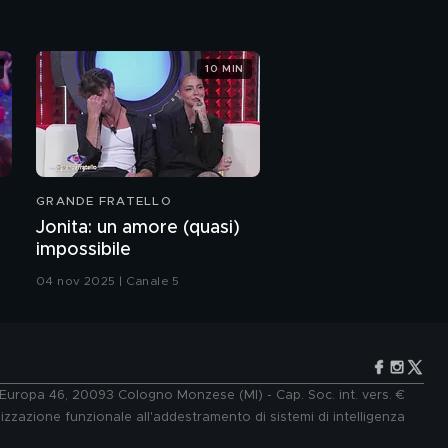
Que Vales"
"Sei la donna della mia
10 MIN
vita"
L'Iva attrice
GRANDE FRATELLO
Una sorpresa per Iva
Zanicchi
Jonita: un amore (quasi)
impossibile
04 nov 2025 | Canale 5
Dietro le quinte in un
minuto
e Europa 46, 20093 Cologno Monzese (MI) - Cap. Soc. int. vers. €
lizzazione funzionale all'addestramento di sistemi di intelligenza