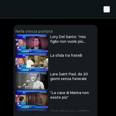
Nella stessa puntata
Lory Del Santo: "mio
figlio non vuole più
vedermi"
La sfida tra fratelli
Lara Saint Paul, da 20
giorni senza funerale
"La casa di Marina non
esiste più"
Tinto Brass in conflitto