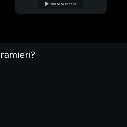
con i figli
Puntata intera
Lucia Bramieri ed il
telegatto conteso
El pibe de oro ha
incontrato il nipotino
ramieri?
Bobby Solo incontrerà
la figlia?
La splendida famiglia di
Amaurys e Angela
Le follie di papà
Amaurys
Tutti i matrimoni tra
Clemente e Laura