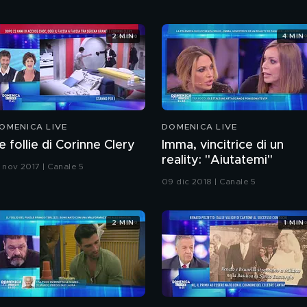
2 MIN
4 MIN
OMENICA LIVE
DOMENICA LIVE
e follie di Corinne Clery
Imma, vincitrice di un
reality: "Aiutatemi"
2 nov 2017 | Canale 5
09 dic 2018 | Canale 5
2 MIN
1 MIN