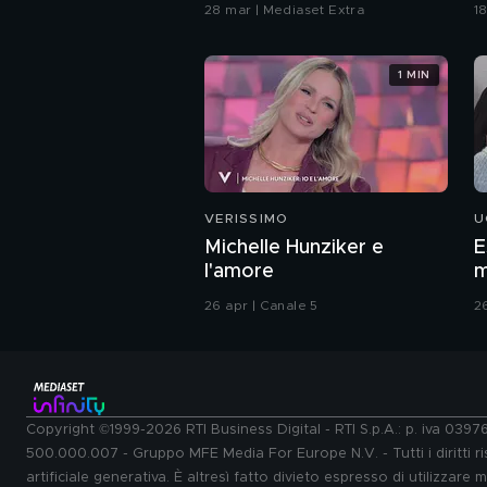
c
28 mar | Mediaset Extra
1
1 MIN
VERISSIMO
U
Michelle Hunziker e
E
l'amore
m
26 apr | Canale 5
2
Copyright ©1999-2026 RTI Business Digital - RTI S.p.A.: p. iva 039
500.000.007 - Gruppo MFE Media For Europe N.V. - Tutti i diritti ris
artificiale generativa. È altresì fatto divieto espresso di utilizzare