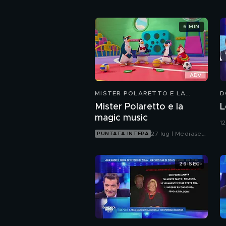
6 MIN
MISTER POLARETTO E LA
D
MAGIC MUSIC
Mister Polaretto e la
L
magic music
1
27 lug | Mediaset
PUNTATA INTERA
Infinity
26 SEC