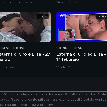
onfronto
Chiatti"
8 mar | Mediaset Extra
26 apr | Canale 5
3 MIN
3 MIN
OMINI E DONNE
UOMINI E DONNE
sterna di Ciro e Elisa - 27
Esterna di Ciro ed Elisa -
arzo
17 febbraio
6 mar | Canale 5
17 feb | Canale 5
76881007 - Sede legale: Largo del Nazareno 8, 00187 Roma. Uffici: Vial
ervati. Rispetto ai contenuti trasmessi e/o riprodotti è vietata ogni uti
 mezzi automatizzati di data scraping.