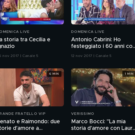
OMENICA LIVE
DOMENICA LIVE
a storia tra Cecilia e
Antonio Cabrini: Ho
gnazio
festeggiato i 60 anni con
miei figli
5 nov 2017 | Canale 5
12 nov 2017 | Canale 5
6 MIN
1 MIN
RANDE FRATELLO VIP
VERISSIMO
enato e Raimondo: due
Marco Bocci: "La mia
torie d'amore a
storia d'amore con Laur