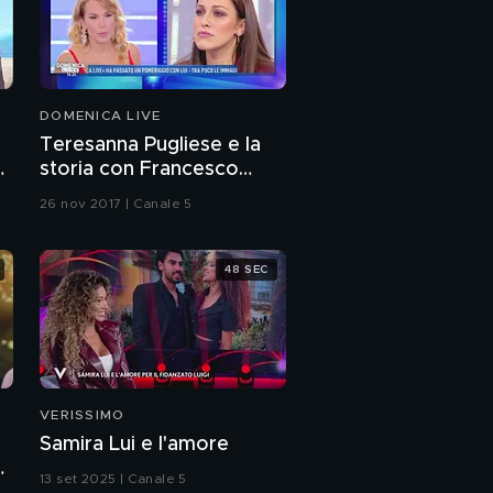
Nina Moric, la copertina
Nina Moric si sfoga
DOMENICA LIVE
Teresanna Pugliese e la
 i
storia con Francesco
Nina Moric nella casa
Monte
del GF15
26 nov 2017 | Canale 5
Luigi Favoloso e Nina
48 SEC
Moric
Gina Lollobrigida
Il ricovero di Gina
VERISSIMO
Lollobrigida
Samira Lui e l'amore
a
13 set 2025 | Canale 5
Dietro le quinte