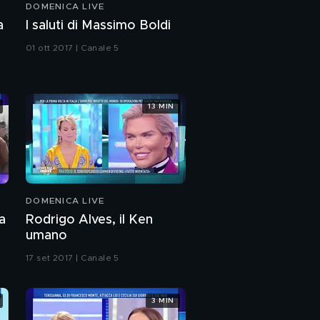
DOMENICA LIVE
Angelo Sanzio e i
a
I saluti di Massimo Boldi
ritocchi estetici
01 ott 2017 | Canale 5
Angelo Sanzio
13 MIN
Tutti pazzi per la
modella di Playboy
Aida vs Lucia
DOMENICA LIVE
a
Rodrigo Alves, il Ken
Striscia: La
umano
convesazione tra
Patrizia e Danilo
17 set 2017 | Canale 5
Parole travisate per
Patrizia Bonetti
3 MIN