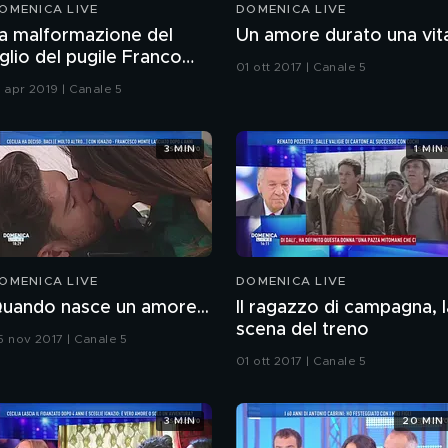
OMENICA LIVE
DOMENICA LIVE
a malformazione del
Un amore durato una vit
iglio del pugile Franco
01 ott 2017 | Canale 5
erzilli
4 apr 2019 | Canale 5
3 MIN
1 MIN
OMENICA LIVE
DOMENICA LIVE
uando nasce un amore...
Il ragazzo di campagna, l
scena del treno
5 nov 2017 | Canale 5
01 ott 2017 | Canale 5
3 MIN
20 MIN