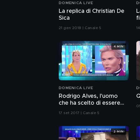
DOMENICA LIVE
D
La replica di Christian De
L
Sica
f
T
21 gen 2018 | Canale 5
1
4 MIN
DOMENICA LIVE
D
Rodrigo Alves, l'uomo
Q
che ha scelto di essere
0
Ken
17 set 2017 | Canale 5
2 MIN