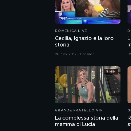
DOMENICA LIVE
D
Cecilia, Ignazio e la loro
L
storia
I
26 nov 2017 | Canale 5
0
3 MIN
GRANDE FRATELLO VIP
G
La complessa storia della
R
mamma di Lucia
s