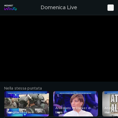
Domenica Live
Nella stessa puntata
Arrestato lo stalker di
Anziani
Spagna nel caos
Lara Comi
stessi