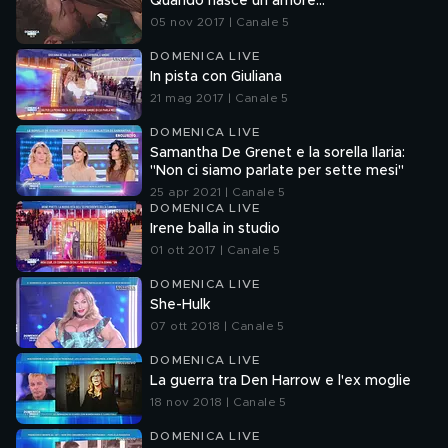
Quando nasce un amore...
05 nov 2017 | Canale 5
DOMENICA LIVE
In pista con Giuliana
21 mag 2017 | Canale 5
DOMENICA LIVE
Samantha De Grenet e la sorella Ilaria:
"Non ci siamo parlate per sette mesi"
25 apr 2021 | Canale 5
DOMENICA LIVE
Irene balla in studio
01 ott 2017 | Canale 5
DOMENICA LIVE
She-Hulk
07 ott 2018 | Canale 5
DOMENICA LIVE
La guerra tra Den Harrow e l'ex moglie
18 nov 2018 | Canale 5
DOMENICA LIVE