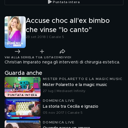
Puntata intera
Casella
Accuse choc all'ex bimbo
che vinse "Io canto"
23 set 2018 | Canale 5
VAI ALLA SERIE
LA TUA LISTA
CONDIVIDI
Christian Imparato nega gli interventi di chirurgia estetica.
Guarda anche
MISTER POLARETTO E LA MAGIC MUSIC
Mister Polaretto e la magic music
27 lug | Mediaset Infinity
PUNTATA INTERA
DOMENICA LIVE
La storia tra Cecilia e Ignazio
05 nov 2017 | Canale 5
DOMENICA LIVE