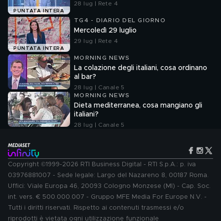
28 lug | Rete 4
PUNTATA INTERA
TG4 - DIARIO DEL GIORNO
Mercoledì 29 luglio
29 lug | Rete 4
PUNTATA INTERA
MORNING NEWS
La colazione degli italiani, cosa ordinano
al bar?
28 lug | Canale 5
MORNING NEWS
Dieta mediterranea, cosa mangiano gli
italiani?
28 lug | Canale 5
Copyright ©1999-2026 RTI Business Digital - RTI S.p.A.: p. iva
03976881007 - Sede legale: Largo del Nazareno 8, 00187 Roma.
Uffici: Viale Europa 46, 20093 Cologno Monzese (MI) - Cap. Soc.
int. vers. € 500.000.007 - Gruppo MFE Media For Europe N.V. -
Tutti i diritti riservati. Rispetto ai contenuti trasmessi e/o
riprodotti è vietata ogni utilizzazione funzionale