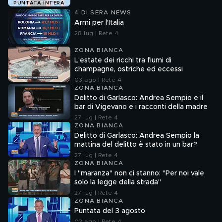
PUNTATA INTERA
4 DI SERA NEWS
Armi per l'Italia
28 lug | Rete 4
ZONA BIANCA
L'estate dei ricchi tra fiumi di
champagne, ostriche ed eccessi
03 ago | Rete 4
ZONA BIANCA
Delitto di Garlasco: Andrea Sempio e il
bar di Vigevano e i racconti della madre
27 lug | Rete 4
ZONA BIANCA
Delitto di Garlasco: Andrea Sempio la
mattina del delitto è stato in un bar?
27 lug | Rete 4
ZONA BIANCA
I "maranza" non ci stanno: "Per noi vale
solo la legge della strada"
27 lug | Rete 4
ZONA BIANCA
Puntata del 3 agosto
03 ago | Rete 4