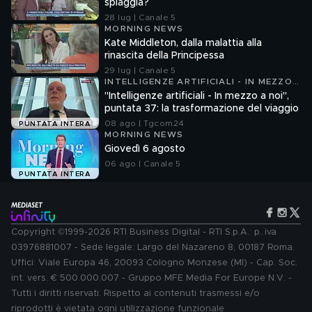
spiaggia?
28 lug | Canale 5
MORNING NEWS
Kate Middleton, dalla malattia alla
rinascita della Principessa
29 lug | Canale 5
INTELLIGENZE ARTIFICIALI - IN MEZZO
A NOI
"Intelligenze artificiali - In mezzo a noi",
puntata 37: la trasformazione del viaggio
08 ago | Tgcom24
PUNTATA INTERA
MORNING NEWS
Giovedì 6 agosto
06 ago | Canale 5
PUNTATA INTERA
Copyright ©1999-2026 RTI Business Digital - RTI S.p.A.: p. iva
03976881007 - Sede legale: Largo del Nazareno 8, 00187 Roma.
Uffici: Viale Europa 46, 20093 Cologno Monzese (MI) - Cap. Soc.
int. vers. € 500.000.007 - Gruppo MFE Media For Europe N.V. -
Tutti i diritti riservati. Rispetto ai contenuti trasmessi e/o
riprodotti è vietata ogni utilizzazione funzionale