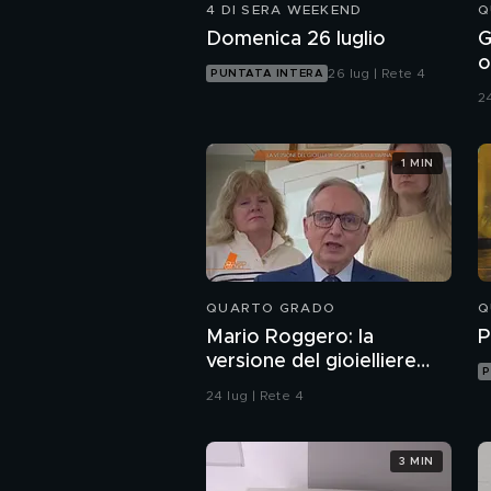
4 DI SERA WEEKEND
Q
Domenica 26 luglio
G
o
26 lug | Rete 4
PUNTATA INTERA
r
24
1 MIN
QUARTO GRADO
Q
Mario Roggero: la
P
versione del gioielliere
P
sulla rapina
24 lug | Rete 4
3 MIN