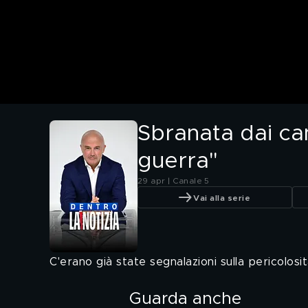
Sbranata dai can
guerra"
29 apr | Canale 5
Vai alla serie
C'erano già state segnalazioni sulla pericolosit
Guarda anche