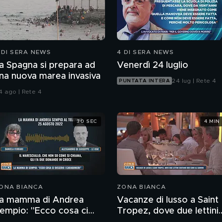
 DI SERA NEWS
4 DI SERA NEWS
a Spagna si prepara ad
Venerdì 24 luglio
na nuova marea invasiva
24 lug | Rete 4
PUNTATA INTERA
4 ago | Rete 4
30 SEC
4 MIN
ONA BIANCA
ZONA BIANCA
a mamma di Andrea
Vacanze di lusso a Saint
empio: "Ecco cosa ci
Tropez, dove due lettini