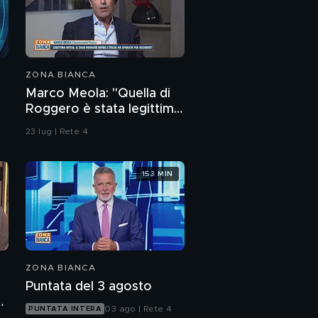
ZONA BIANCA
Marco Meola: "Quella di
Roggero è stata legittima
difesa"
23 lug | Rete 4
153 MIN
ZONA BIANCA
Puntata del 3 agosto
03 ago | Rete 4
PUNTATA INTERA