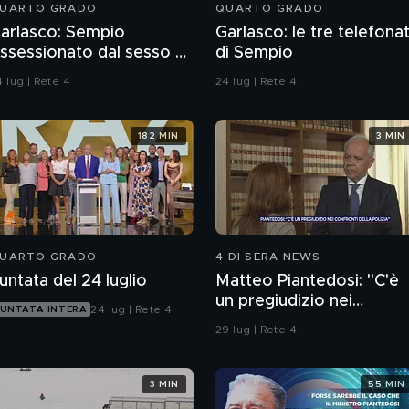
UARTO GRADO
QUARTO GRADO
arlasco: Sempio
Garlasco: le tre telefona
ssessionato dal sesso o
di Sempio
agazzo rispettoso?
 lug | Rete 4
24 lug | Rete 4
182 MIN
3 MIN
UARTO GRADO
4 DI SERA NEWS
untata del 24 luglio
Matteo Piantedosi: "C'è
un pregiudizio nei
24 lug | Rete 4
UNTATA INTERA
confronti della polizia"
29 lug | Rete 4
3 MIN
55 MIN