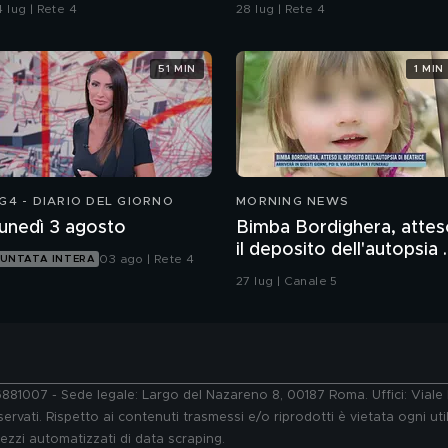
issero i carabinieri"
costano 800 euro al
 lug | Rete 4
28 lug | Rete 4
giorno
51 MIN
1 MIN
G4 - DIARIO DEL GIORNO
MORNING NEWS
unedì 3 agosto
Bimba Bordighera, attes
il deposito dell'autopsia 
03 ago | Rete 4
UNTATA INTERA
Beatrice
27 lug | Canale 5
76881007 - Sede legale: Largo del Nazareno 8, 00187 Roma. Uffici: Vial
ervati. Rispetto ai contenuti trasmessi e/o riprodotti è vietata ogni uti
 mezzi automatizzati di data scraping.