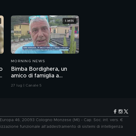
1 MIN
MORNING NEWS
o
Bimba Bordighera, un
di
amico di famiglia a
"Dentro la notizia"
27 lug | Canale 5
e Europa 46, 20093 Cologno Monzese (MI) - Cap. Soc. int. vers. €
lizzazione funzionale all'addestramento di sistemi di intelligenza