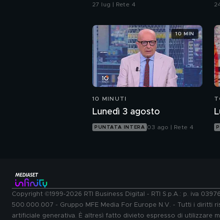
Sempio per gli inquirenti:
d
27 lug | Rete 4
24
"Ossessionato e
bugiardo"
10 MIN
10 MINUTI
T
Lunedì 3 agosto
L
03 ago | Rete 4
PUNTATA INTERA
P
Copyright ©1999-2026 RTI Business Digital - RTI S.p.A.: p. iva 039
500.000.007 - Gruppo MFE Media For Europe N.V. - Tutti i diritti ris
artificiale generativa. È altresì fatto divieto espresso di utilizzare