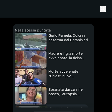
Nella stessa puntata
Giallo Pamela: Dolci in
caserma dai Carabinieri
Madre e figlia morte
avvelenate, la ricina
sciolta nell'acqua?
Morte avvelenate,
"Chiesti nuovi
approfondimenti sui
campioni di sangue"
Sbranata dai cani nel
bosco, l'autopsia:
"Lucia uccisa dai morsi"
Sbranata dai cani, il