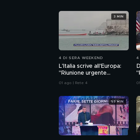
3 MIN
4 DI SERA WEEKEND
4
L'Italia scrive all'Europa:
D
"Riunione urgente
"
sull'immigrazione"
a
01 ago | Rete 4
0
53 MIN