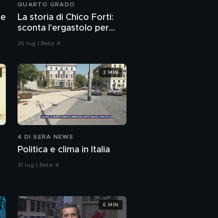
QUARTO GRADO
dopo il restauro
Tim Battiti live torna
te
La storia di Chico Forti:
stasera su Canale 5
sconta l'ergastolo per
omicidio
25 lug | Rete 4
3 MIN
4 DI SERA NEWS
Politica e clima in Italia
31 lug | Rete 4
6 MIN