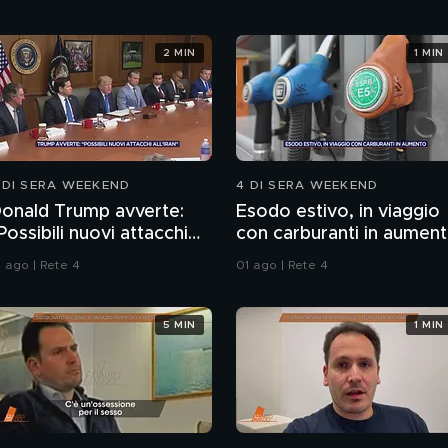
2 MIN
1 MIN
 DI SERA WEEKEND
4 DI SERA WEEKEND
onald Trump avverte:
Esodo estivo, in viaggio
Possibili nuovi attacchi
con carburanti in aumen
ll'Iran"
1 ago | Rete 4
01 ago | Rete 4
5 MIN
1 MIN