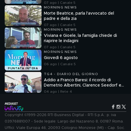
07 ago | Canale 5
MORNING NEWS
Morte Beatrice, parla l'avvocato del
padre e della zia
07 ago | Canale 5
MORNING NEWS
Viviana e Gioele, la famiglia chiede di
riaprire le indagini
07 ago | Canale 5
MORNING NEWS
Giovedì 6 agosto
06 ago | Canale 5
PUNTATA INTERA
TG4 - DIARIO DEL GIORNO
Addio a Franco Baresi: il ricordo di
Demetrio Albertini, Clarence Seedorf e
Giovanni Galli
04 ago | Rete 4
Copyright ©1999-2026 RTI Business Digital - RTI S.p.A.: p. iva
03976881007 - Sede legale: Largo del Nazareno 8, 00187 Roma.
Uffici: Viale Europa 46, 20093 Cologno Monzese (MI) - Cap. Soc.