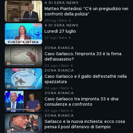
4 DI SERA NEWS
Matteo Piantedosi: "C'è un pregiudizio nei
confronti della polizia"
29 lug | Rete 4
4 DI SERA NEWS
Lunedì 27 luglio
27 lug | Rete 4
PUNTATA INTERA
ZONA BIANCA
Caso Garlasco, l'impronta 33 è la firma
dell'assassino?
03 ago | Rete 4
ZONA BIANCA
Caso Garlasco e il giallo dell'estathè nella
spazzatura
03 ago | Rete 4
ZONA BIANCA
Caso Garlasco tra impronta 33 e dna:
consulenze a confronto
03 ago | Rete 4
ZONA BIANCA
Garlasco e la nuova inchiesta: ecco cosa
pensa il pool difensivo di Sempio