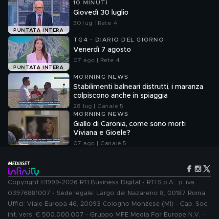
10 MINUTI
Giovedì 30 luglio
30 lug | Rete 4
PUNTATA INTERA
TG4 - DIARIO DEL GIORNO
Venerdì 7 agosto
07 ago | Rete 4
PUNTATA INTERA
MORNING NEWS
Stabilimenti balneari distrutti, i maranza
colpiscono anche in spiaggia
28 lug | Canale 5
MORNING NEWS
Giallo di Caronia, come sono morti
Viviana e Gioele?
07 ago | Canale 5
Copyright ©1999-2026 RTI Business Digital - RTI S.p.A.: p. iva
03976881007 - Sede legale: Largo del Nazareno 8, 00187 Roma.
Uffici: Viale Europa 46, 20093 Cologno Monzese (MI) - Cap. Soc.
int. vers. € 500.000.007 - Gruppo MFE Media For Europe N.V. -