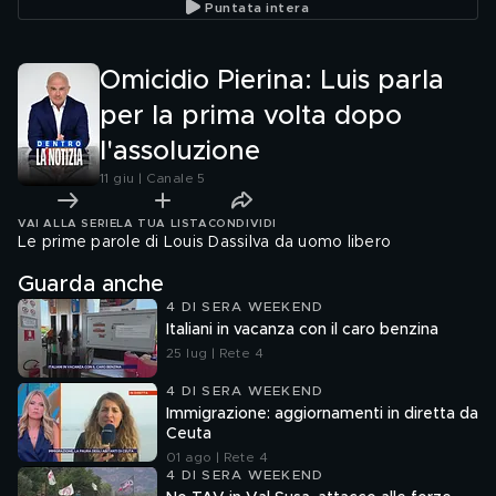
Puntata intera
l'ascensore"
Omicidio Pierina: Luis parla
per la prima volta dopo
l'assoluzione
11 giu | Canale 5
VAI ALLA SERIE
LA TUA LISTA
CONDIVIDI
Le prime parole di Louis Dassilva da uomo libero
Guarda anche
4 DI SERA WEEKEND
Italiani in vacanza con il caro benzina
25 lug | Rete 4
4 DI SERA WEEKEND
Immigrazione: aggiornamenti in diretta da
Ceuta
01 ago | Rete 4
4 DI SERA WEEKEND