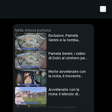
Nella stessa puntata
Esclusivo, Pamela
Genini e la tomba
profanata: ecco i video
di Dolci al cimitero
Pamela Genini, i video
di Dolci al cimitero per
l'accusa "Controllava la
tomba"
Morte avvelenate con
la ricina, il movente
potrebbe essere la
gelosia
Avvelenate con la
ricina: il silenzio di
Pietracatella che
"protegge" Gianni e
Alice
Lucca, scavi per