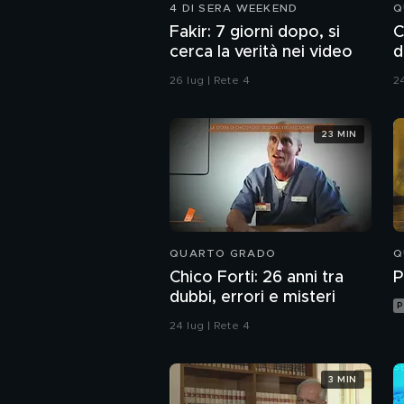
4 DI SERA WEEKEND
Q
Fakir: 7 giorni dopo, si
C
cerca la verità nei video
d
26 lug | Rete 4
24
23 MIN
QUARTO GRADO
Q
Chico Forti: 26 anni tra
P
dubbi, errori e misteri
P
24 lug | Rete 4
3 MIN