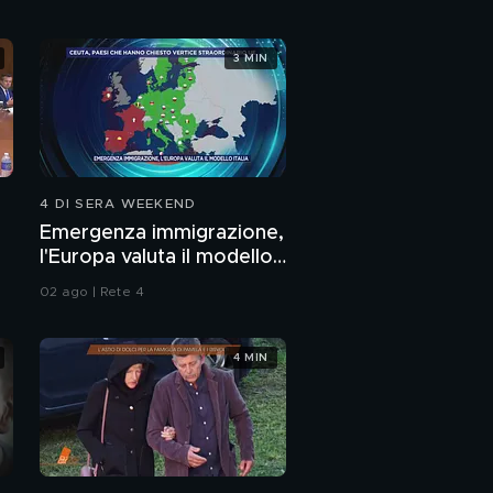
La Principessa Kate a
3 MIN
Reggio Emilia
Morte avvelenate con
la ricina: "Pista
familiare, sospetti su
PROSSIMO VIDEO
due donne"
4 DI SERA WEEKEND
Famiglia nel bosco,
Nathan e Catherine
Emergenza immigrazione,
cambiano l'avvocato
l'Europa valuta il modello
Italia
02 ago | Rete 4
4 MIN