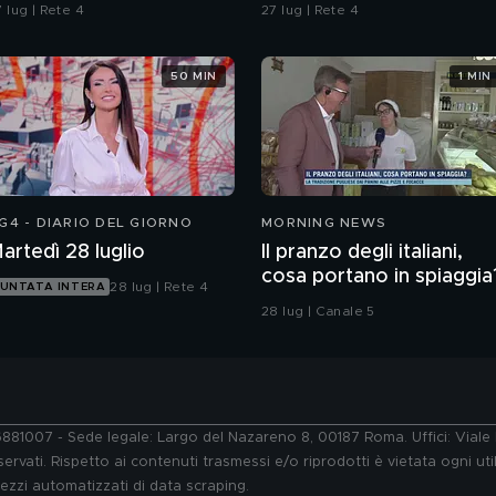
el delitto è stato in un
legge è la strada"
 lug | Rete 4
27 lug | Rete 4
ar?
50 MIN
1 MIN
G4 - DIARIO DEL GIORNO
MORNING NEWS
artedì 28 luglio
Il pranzo degli italiani,
cosa portano in spiaggia
28 lug | Rete 4
UNTATA INTERA
28 lug | Canale 5
76881007 - Sede legale: Largo del Nazareno 8, 00187 Roma. Uffici: Vial
ervati. Rispetto ai contenuti trasmessi e/o riprodotti è vietata ogni uti
 mezzi automatizzati di data scraping.