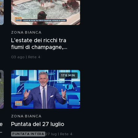
ZONA BIANCA
L'estate dei ricchi tra
fiumi di champagne,
ostriche ed eccessi
03 ago | Rete 4
178 MIN
ZONA BIANCA
te
Puntata del 27 luglio
a
27 lug | Rete 4
PUNTATA INTERA