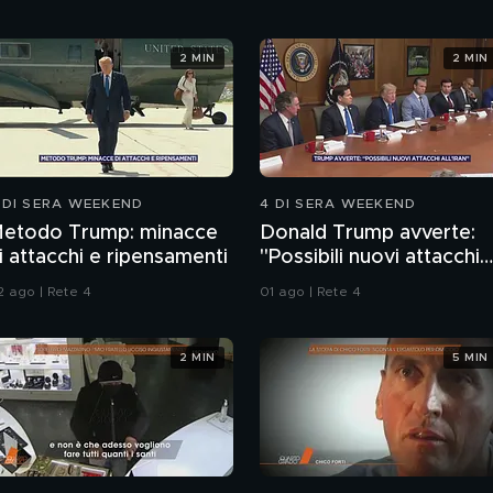
2 MIN
2 MIN
 DI SERA WEEKEND
4 DI SERA WEEKEND
etodo Trump: minacce
Donald Trump avverte:
i attacchi e ripensamenti
"Possibili nuovi attacchi
all'Iran"
2 ago | Rete 4
01 ago | Rete 4
2 MIN
5 MIN