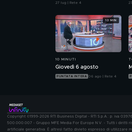
Vigevano e i racconti
d
27 lug | Rete 4
27
della madre
b
10 MIN
10 MINUTI
T
Giovedì 6 agosto
M
06 ago | Rete 4
PUNTATA INTERA
P
Copyright ©1999-2026 RTI Business Digital - RTI S.p.A.: p. iva 039
500.000.007 - Gruppo MFE Media For Europe N.V. - Tutti i diritti ris
artificiale generativa. È altresì fatto divieto espresso di utilizzare