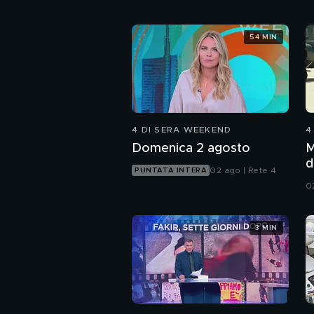
54 MIN
4 DI SERA WEEKEND
4
Domenica 2 agosto
M
d
02 ago | Rete 4
PUNTATA INTERA
0
3 MIN