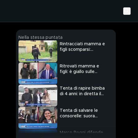
Nella stessa puntata
Rintracciati mamma e
figli scomparsi:
vogliono restare
irreperibili
Ritrovati mamma e
figli: è giallo sulle
ragioni
dell'allontanamento
Tenta di rapire bimba
di 4 anni: in diretta il
racconto dei genitori
Tenta di salvare le
consorelle: suora
annega nel mare
mosso
Marco Poggi difende