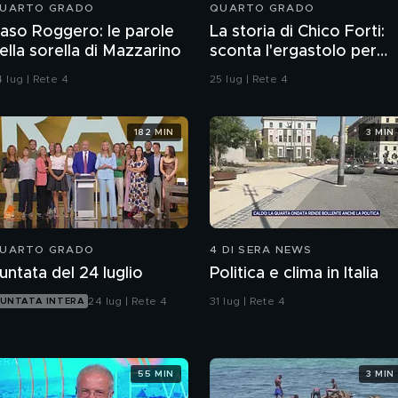
UARTO GRADO
QUARTO GRADO
aso Roggero: le parole
La storia di Chico Forti:
ella sorella di Mazzarino
sconta l'ergastolo per
omicidio
 lug | Rete 4
25 lug | Rete 4
182 MIN
3 MIN
UARTO GRADO
4 DI SERA NEWS
untata del 24 luglio
Politica e clima in Italia
24 lug | Rete 4
31 lug | Rete 4
UNTATA INTERA
55 MIN
3 MIN