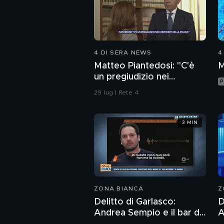
4 DI SERA NEWS
4
Matteo Piantedosi: "C'è
M
un pregiudizio nei
P
confronti della polizia"
29 lug | Rete 4
3 MIN
ZONA BIANCA
Z
Delitto di Garlasco:
D
Andrea Sempio e il bar di
A