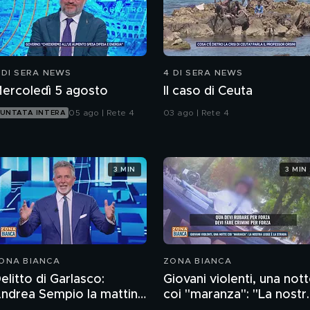
 DI SERA NEWS
4 DI SERA NEWS
ercoledì 5 agosto
Il caso di Ceuta
05 ago | Rete 4
03 ago | Rete 4
UNTATA INTERA
3 MIN
3 MIN
ONA BIANCA
ZONA BIANCA
elitto di Garlasco:
Giovani violenti, una not
ndrea Sempio la mattina
coi "maranza": "La nostr