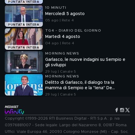
PUNTATA INTERA
10 MINUTI
Mercoledì 5 agosto
05 ago | Rete 4
PUNTATA INTERA
TG4 - DIARIO DEL GIORNO
Martedì 4 agosto
04 ago | Rete 4
PUNTATA INTERA
MORNING NEWS
Garlasco, le nuove indagini su Sempio e
gli sviluppi
29 lug | Canale 5
MORNING NEWS
Delitto di Garlasco, il dialogo tra la
mamma di Sempio e la "Iena" De
Giuseppe nel 2022
29 lug | Canale 5
Copyright ©1999-2026 RTI Business Digital - RTI S.p.A.: p. iva
03976881007 - Sede legale: Largo del Nazareno 8, 00187 Roma.
Uffici: Viale Europa 46, 20093 Cologno Monzese (MI) - Cap. Soc.