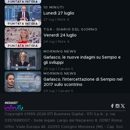
PUNTATA INTERA
10 MINUTI
Lunedì 27 luglio
27 lug | Rete 4
PUNTATA INTERA
TG4 - DIARIO DEL GIORNO
Venerdì 24 luglio
24 lug | Rete 4
PUNTATA INTERA
MORNING NEWS
Garlasco, le nuove indagini su Sempio e
gli sviluppi
29 lug | Canale 5
MORNING NEWS
Garlasco, l'intercettazione di Sempio nel
2017 sullo scontrino
29 lug | Canale 5
Copyright ©1999-2026 RTI Business Digital - RTI S.p.A.: p. iva
03976881007 - Sede legale: Largo del Nazareno 8, 00187 Roma.
Uffici: Viale Europa 46, 20093 Cologno Monzese (MI) - Cap. Soc.