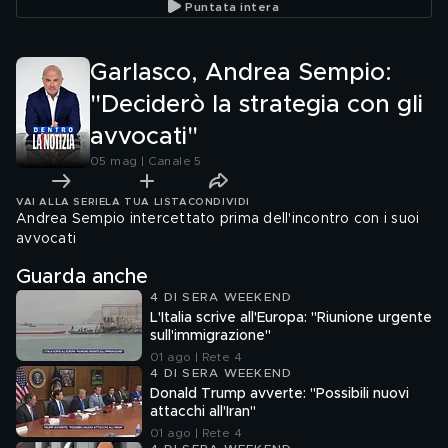
Puntata intera
avvocati"
Garlasco, Andrea Sempio:
"Deciderò la strategia con gli
avvocati"
05 mag | Canale 5
VAI ALLA SERIE
LA TUA LISTA
CONDIVIDI
Andrea Sempio intercettato prima dell'incontro con i suoi
avvocati
Guarda anche
4 DI SERA WEEKEND
L'Italia scrive all'Europa: "Riunione urgente
sull'immigrazione"
01 ago | Rete 4
4 DI SERA WEEKEND
Donald Trump avverte: "Possibili nuovi
attacchi all'Iran"
01 ago | Rete 4