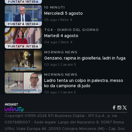
PUNTATA INTERA
10 MINUTI
Mercoledì 5 agosto
05 ago | Rete 4
PUNTATA INTERA
TG4 - DIARIO DEL GIORNO
Martedì 4 agosto
04 ago | Rete 4
PUNTATA INTERA
MORNING NEWS
Genzano, rapina in gioielleria, ladri in fuga
03 ago | Canale 5
MORNING NEWS
Ladro tenta un colpo in palestra, messo
ko da campione di judo
03 ago | Canale 5
Copyright ©1999-2026 RTI Business Digital - RTI S.p.A.: p. iva
03976881007 - Sede legale: Largo del Nazareno 8, 00187 Roma.
Uffici: Viale Europa 46, 20093 Cologno Monzese (MI) - Cap. Soc.