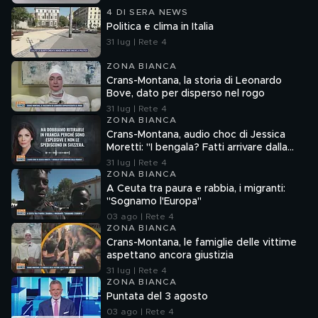
4 DI SERA NEWS
Politica e clima in Italia
31 lug | Rete 4
ZONA BIANCA
Crans-Montana, la storia di Leonardo
Bove, dato per disperso nel rogo
31 lug | Rete 4
ZONA BIANCA
Crans-Montana, audio choc di Jessica
Moretti: "I bengala? Fatti arrivare dalla
Francia"
31 lug | Rete 4
ZONA BIANCA
A Ceuta tra paura e rabbia, i migranti:
"Sognamo l'Europa"
03 ago | Rete 4
ZONA BIANCA
Crans-Montana, le famiglie delle vittime
aspettano ancora giustizia
31 lug | Rete 4
ZONA BIANCA
Puntata del 3 agosto
03 ago | Rete 4