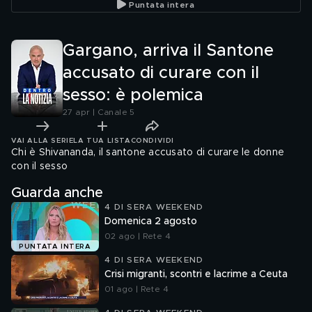
Puntata intera
pitone
Gargano, arriva il Santone
accusato di curare con il
sesso: è polemica
27 apr | Canale 5
VAI ALLA SERIE
LA TUA LISTA
CONDIVIDI
Chi è Shivananda, il santone accusato di curare le donne
con il sesso
Guarda anche
4 DI SERA WEEKEND
Domenica 2 agosto
02 ago | Rete 4
PUNTATA INTERA
4 DI SERA WEEKEND
Crisi migranti, scontri e lacrime a Ceuta
01 ago | Rete 4