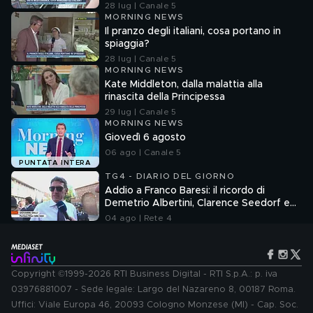
28 lug | Canale 5
MORNING NEWS
Il pranzo degli italiani, cosa portano in
spiaggia?
28 lug | Canale 5
MORNING NEWS
Kate Middleton, dalla malattia alla
rinascita della Principessa
29 lug | Canale 5
MORNING NEWS
Giovedì 6 agosto
06 ago | Canale 5
PUNTATA INTERA
TG4 - DIARIO DEL GIORNO
Addio a Franco Baresi: il ricordo di
Demetrio Albertini, Clarence Seedorf e
Giovanni Galli
04 ago | Rete 4
Copyright ©1999-2026 RTI Business Digital - RTI S.p.A.: p. iva
03976881007 - Sede legale: Largo del Nazareno 8, 00187 Roma.
Uffici: Viale Europa 46, 20093 Cologno Monzese (MI) - Cap. Soc.