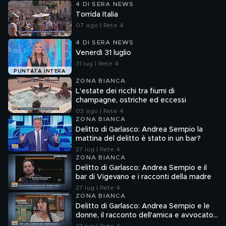
4 DI SERA NEWS
Torrida Italia
07 ago | Rete 4
4 DI SERA NEWS
Venerdì 31 luglio
31 lug | Rete 4
PUNTATA INTERA
ZONA BIANCA
L'estate dei ricchi tra fiumi di
champagne, ostriche ed eccessi
03 ago | Rete 4
ZONA BIANCA
Delitto di Garlasco: Andrea Sempio la
mattina del delitto è stato in un bar?
27 lug | Rete 4
ZONA BIANCA
Delitto di Garlasco: Andrea Sempio e il
bar di Vigevano e i racconti della madre
27 lug | Rete 4
ZONA BIANCA
Delitto di Garlasco: Andrea Sempio e le
donne, il racconto dell'amica e avvocato
Angela Taccia