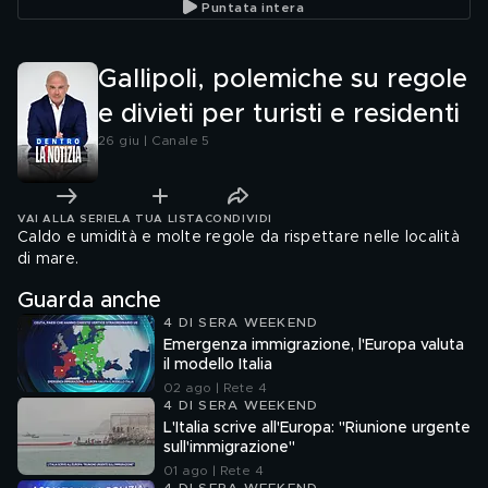
Puntata intera
familiari
Gallipoli, polemiche su regole
e divieti per turisti e residenti
26 giu | Canale 5
VAI ALLA SERIE
LA TUA LISTA
CONDIVIDI
Caldo e umidità e molte regole da rispettare nelle località
di mare.
Guarda anche
4 DI SERA WEEKEND
Emergenza immigrazione, l'Europa valuta
il modello Italia
02 ago | Rete 4
4 DI SERA WEEKEND
L'Italia scrive all'Europa: "Riunione urgente
sull'immigrazione"
01 ago | Rete 4