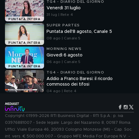
TG4 - DIARIO DEL GIORNO
Venerdì 31 luglio
31 lug | Rete 4
PUNTATA INTERA
SUPER PARTES
Puntata dell'8 agosto, Canale 5
08 ago | Canale 5
PUNTATA INTERA
MORNING NEWS
Giovedì 6 agosto
06 ago | Canale 5
PUNTATA INTERA
TG4 - DIARIO DEL GIORNO
Addio a Franco Baresi: il ricordo
commosso dei tifosi
04 ago | Rete 4
Copyright ©1999-2026 RTI Business Digital - RTI S.p.A.: p. iva
03976881007 - Sede legale: Largo del Nazareno 8, 00187 Roma.
Uffici: Viale Europa 46, 20093 Cologno Monzese (MI) - Cap. Soc.
int. vers. € 500.000.007 - Gruppo MFE Media For Europe N.V. -