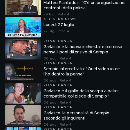
Matteo Piantedosi: "C'è un pregiudizio nei
confronti della polizia"
29 lug | Rete 4
4 DI SERA NEWS
Lunedì 27 luglio
27 lug | Rete 4
PUNTATA INTERA
ZONA BIANCA
Garlasco e la nuova inchiesta: ecco cosa
pensa il pool difensivo di Sempio
06 ago | Rete 4
ZONA BIANCA
Sempio intercettato: "Quel video io ce
l'ho dentro la penna"
06 ago | Rete 4
ZONA BIANCA
Garlasco e il giallo della scarpa a pallini:
compatibile col piede di Sempio?
06 ago | Rete 4
ZONA BIANCA
Garlasco, la personalità di Sempio
secondo gli inquirenti
06 ago | Rete 4
ZONA BIANCA