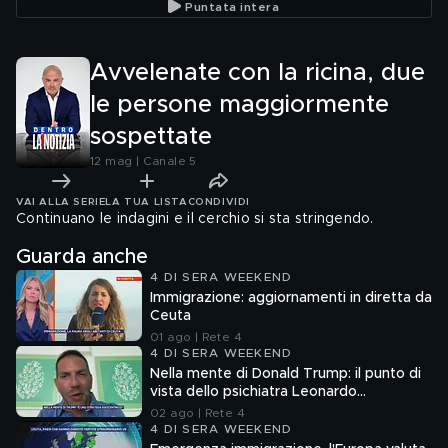
Puntata intera
Avvelenate con la ricina, due
le persone maggiormente
sospettate
12 mag | Canale 5
VAI ALLA SERIE
LA TUA LISTA
CONDIVIDI
Continuano le indagini e il cerchio si sta stringendo.
Guarda anche
4 DI SERA WEEKEND
Immigrazione: aggiornamenti in diretta da
Ceuta
01 ago | Rete 4
4 DI SERA WEEKEND
Nella mente di Donald Trump: il punto di
vista dello psichiatra Leonardo
Mendolicchio
02 ago | Rete 4
4 DI SERA WEEKEND