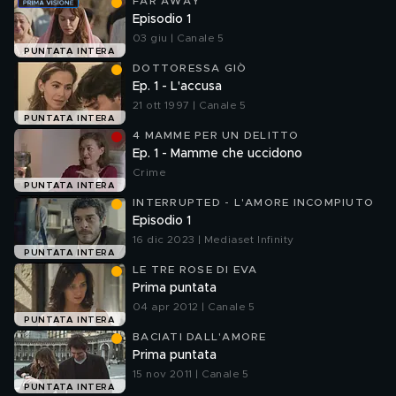
FAR AWAY
Episodio 1
03 giu | Canale 5
PUNTATA INTERA
DOTTORESSA GIÒ
Ep. 1 - L'accusa
21 ott 1997 | Canale 5
PUNTATA INTERA
4 MAMME PER UN DELITTO
Ep. 1 - Mamme che uccidono
Crime
PUNTATA INTERA
INTERRUPTED - L'AMORE INCOMPIUTO
Episodio 1
16 dic 2023 | Mediaset Infinity
PUNTATA INTERA
LE TRE ROSE DI EVA
Prima puntata
04 apr 2012 | Canale 5
PUNTATA INTERA
BACIATI DALL'AMORE
Prima puntata
15 nov 2011 | Canale 5
PUNTATA INTERA