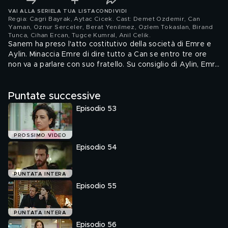
VAI ALLA SERIE
LA TUA LISTA
CONDIVIDI
Regia: Cagri Bayrak, Aytac Cicek. Cast: Demet Ozdemir, Can
Yaman, Oznur Serceler, Berat Yenilmez, Ozlem Tokaslan, Birand
Tunca, Cihan Ercan, Tugce Kumral, Anil Celik
.
Sanem ha preso l'atto costitutivo della società di Emre e
Aylin. Minaccia Emre di dire tutto a Can se entro tre ore
non va a parlare con suo fratello. Su consiglio di Aylin, Emre
si fa aiutare da Leyla per recuperare il documento e
quando Sanem va da Can per dirgli la verità e spiegargli
Puntate successive
finalmente il motivo di tutte le bugie che ha dovuto dirgli
finora, la sua prova è sparita.
Episodio 53
PROSSIMO VIDEO
Episodio 54
PUNTATA INTERA
Episodio 55
PUNTATA INTERA
Episodio 56