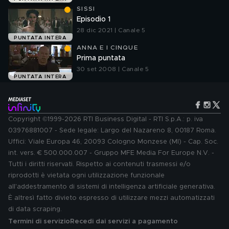
SISSI
Episodio 1
28 dic 2021 | Canale 5
PUNTATA INTERA
ANNA E I CINQUE
Prima puntata
30 set 2008 | Canale 5
PUNTATA INTERA
Copyright ©1999-2026 RTI Business Digital - RTI S.p.A.: p. iva
03976881007 - Sede legale: Largo del Nazareno 8, 00187 Roma.
Uffici: Viale Europa 46, 20093 Cologno Monzese (MI) - Cap. Soc.
int. vers. € 500.000.007 - Gruppo MFE Media For Europe N.V. -
Tutti i diritti riservati. Rispetto ai contenuti trasmessi e/o
riprodotti è vietata ogni utilizzazione funzionale
all'addestramento di sistemi di intelligenza artificiale generativa.
È altresì fatto divieto espresso di utilizzare mezzi automatizzati
di data scraping.
Termini di servizio
Recedi dai servizi a pagamento