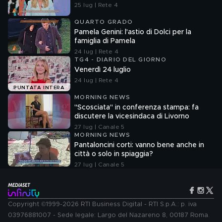
25 lug | Rete 4
QUARTO GRADO
Pamela Genini: l'astio di Dolci per la
famiglia di Pamela
24 lug | Rete 4
TG4 - DIARIO DEL GIORNO
Venerdì 24 luglio
24 lug | Rete 4
PUNTATA INTERA
MORNING NEWS
"Scosciata" in conferenza stampa: fa
discutere la vicesindaca di Livorno
27 lug | Canale 5
MORNING NEWS
Pantaloncini corti: vanno bene anche in
città o solo in spiaggia?
27 lug | Canale 5
Copyright ©1999-2026 RTI Business Digital - RTI S.p.A.: p. iva
03976881007 - Sede legale: Largo del Nazareno 8, 00187 Roma.