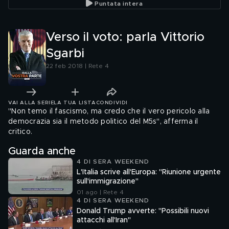
Puntata intera
Verso il voto: parla Vittorio
Sgarbi
22 feb 2018 | Rete 4
VAI ALLA SERIE
LA TUA LISTA
CONDIVIDI
"Non temo il fascismo, ma credo che il vero pericolo alla
democrazia sia il metodo politico del M5s", afferma il
critico.
Guarda anche
4 DI SERA WEEKEND
L'Italia scrive all'Europa: "Riunione urgente
sull'immigrazione"
01 ago | Rete 4
4 DI SERA WEEKEND
Donald Trump avverte: "Possibili nuovi
attacchi all'Iran"