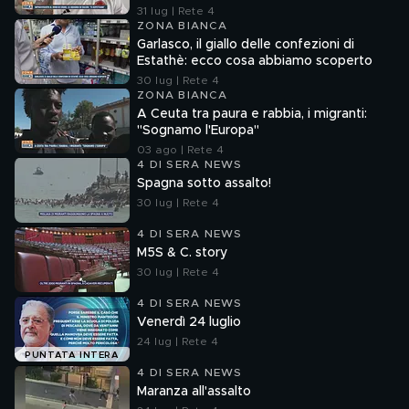
aspettiamo"
31 lug | Rete 4
ZONA BIANCA
Garlasco, il giallo delle confezioni di
Estathè: ecco cosa abbiamo scoperto
30 lug | Rete 4
ZONA BIANCA
A Ceuta tra paura e rabbia, i migranti:
"Sognamo l'Europa"
03 ago | Rete 4
4 DI SERA NEWS
Spagna sotto assalto!
30 lug | Rete 4
4 DI SERA NEWS
M5S & C. story
30 lug | Rete 4
4 DI SERA NEWS
Venerdì 24 luglio
24 lug | Rete 4
PUNTATA INTERA
4 DI SERA NEWS
Maranza all'assalto