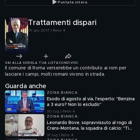
Puntata intera
Trattamenti dispari
01 giu 2017 | Rete 4
VAI ALLA SERIE
LA TUA LISTA
CONDIVIDI
Il comune di Roma verserebbe un contributo ai rom per
lasciare i campi, molti romani vivono in strada.
Guarda anche
ZONA BIANCA
Esodo di agosto al via, l'esperto: "Benzina
a 3 euro? Non lo escludo"
30 lug | Rete 4
ZONA BIANCA
Leonardo Bove, sopravvissuto al rogo di
Crans-Montana, la squadra di calcio: "Ti
aspettiamo"
31 lug | Rete 4