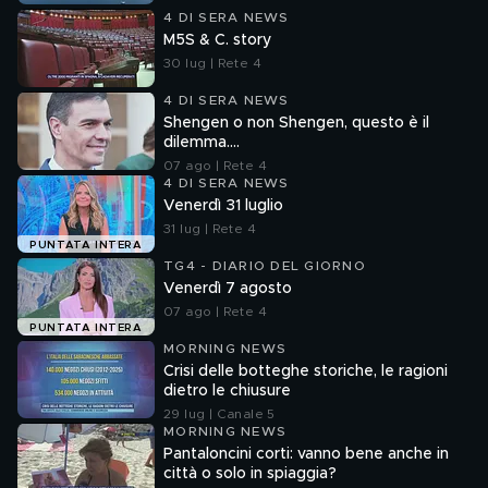
4 DI SERA NEWS
M5S & C. story
30 lug | Rete 4
4 DI SERA NEWS
Shengen o non Shengen, questo è il
dilemma....
07 ago | Rete 4
4 DI SERA NEWS
Venerdì 31 luglio
31 lug | Rete 4
PUNTATA INTERA
TG4 - DIARIO DEL GIORNO
Venerdì 7 agosto
07 ago | Rete 4
PUNTATA INTERA
MORNING NEWS
Crisi delle botteghe storiche, le ragioni
dietro le chiusure
29 lug | Canale 5
MORNING NEWS
Pantaloncini corti: vanno bene anche in
città o solo in spiaggia?