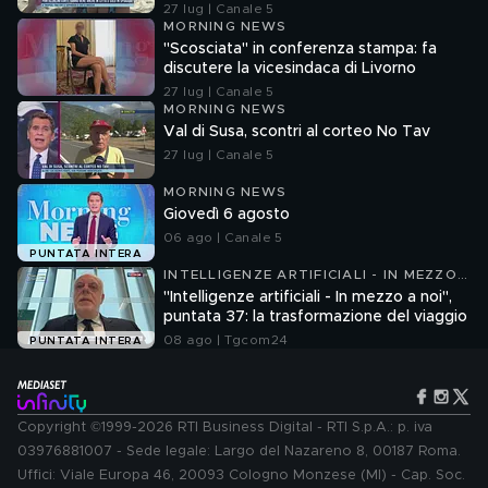
27 lug | Canale 5
MORNING NEWS
"Scosciata" in conferenza stampa: fa
discutere la vicesindaca di Livorno
27 lug | Canale 5
MORNING NEWS
Val di Susa, scontri al corteo No Tav
27 lug | Canale 5
MORNING NEWS
Giovedì 6 agosto
06 ago | Canale 5
PUNTATA INTERA
INTELLIGENZE ARTIFICIALI - IN MEZZO
A NOI
"Intelligenze artificiali - In mezzo a noi",
puntata 37: la trasformazione del viaggio
08 ago | Tgcom24
PUNTATA INTERA
Copyright ©1999-2026 RTI Business Digital - RTI S.p.A.: p. iva
03976881007 - Sede legale: Largo del Nazareno 8, 00187 Roma.
Uffici: Viale Europa 46, 20093 Cologno Monzese (MI) - Cap. Soc.