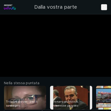
Dalla vostra parte
Nella stessa puntata
Troppo poveri per il
Denaro pubblico,
sostegno
interesse privato
Attentat