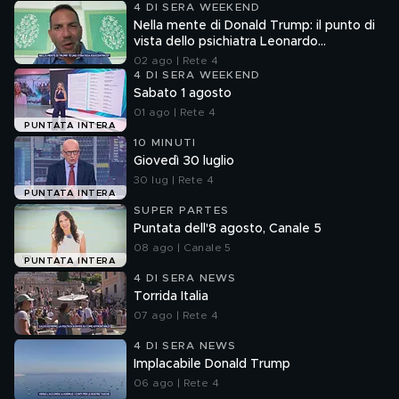
4 DI SERA WEEKEND
Nella mente di Donald Trump: il punto di
vista dello psichiatra Leonardo
Mendolicchio
02 ago | Rete 4
4 DI SERA WEEKEND
Sabato 1 agosto
01 ago | Rete 4
PUNTATA INTERA
10 MINUTI
Giovedì 30 luglio
30 lug | Rete 4
PUNTATA INTERA
SUPER PARTES
Puntata dell'8 agosto, Canale 5
08 ago | Canale 5
PUNTATA INTERA
4 DI SERA NEWS
Torrida Italia
07 ago | Rete 4
4 DI SERA NEWS
Implacabile Donald Trump
06 ago | Rete 4