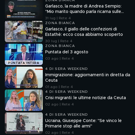
ZONA BIANCA
Garlasco, la madre di Andrea Sempio:
"Mio marito quando parla ricama sulle
cose"
31 lug | Rete 4
ZONA BIANCA
Garlasco, il giallo delle confezioni di
Estathè: ecco cosa abbiamo scoperto
30 lug | Rete 4
ZONA BIANCA
Puntata del 3 agosto
03 ago | Rete 4
PUNTATA INTERA
4 DI SERA WEEKEND
Immigrazione: aggiornamenti in diretta da
Ceuta
01 ago | Rete 4
4 DI SERA WEEKEND
Crisi migranti: le ultime notizie da Ceuta
02 ago | Rete 4
4 DI SERA WEEKEND
Ucraina, Giuseppe Conte: "Se vinco le
Primarie stop alle armi"
02 ago | Rete 4