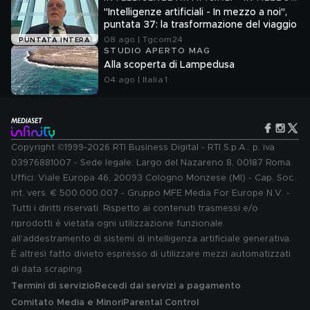
A NOI
"Intelligenze artificiali - In mezzo a noi",
puntata 37: la trasformazione del viaggio
08 ago | Tgcom24
PUNTATA INTERA
STUDIO APERTO MAG
Alla scoperta di Lampedusa
04 ago | Italia 1
Copyright ©1999-2026 RTI Business Digital - RTI S.p.A.: p. iva
03976881007 - Sede legale: Largo del Nazareno 8, 00187 Roma.
Uffici: Viale Europa 46, 20093 Cologno Monzese (MI) - Cap. Soc.
int. vers. € 500.000.007 - Gruppo MFE Media For Europe N.V. -
Tutti i diritti riservati. Rispetto ai contenuti trasmessi e/o
riprodotti è vietata ogni utilizzazione funzionale
all'addestramento di sistemi di intelligenza artificiale generativa.
È altresì fatto divieto espresso di utilizzare mezzi automatizzati
di data scraping.
Termini di servizio
Recedi dai servizi a pagamento
Comitato Media e Minori
Parental Control