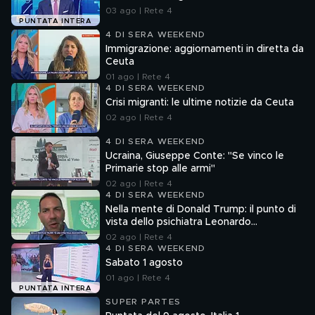
03 ago | Rete 4
PUNTATA INTERA
4 DI SERA WEEKEND
Immigrazione: aggiornamenti in diretta da
Ceuta
01 ago | Rete 4
4 DI SERA WEEKEND
Crisi migranti: le ultime notizie da Ceuta
02 ago | Rete 4
4 DI SERA WEEKEND
Ucraina, Giuseppe Conte: "Se vinco le
Primarie stop alle armi"
02 ago | Rete 4
4 DI SERA WEEKEND
Nella mente di Donald Trump: il punto di
vista dello psichiatra Leonardo
Mendolicchio
02 ago | Rete 4
4 DI SERA WEEKEND
Sabato 1 agosto
01 ago | Rete 4
PUNTATA INTERA
SUPER PARTES