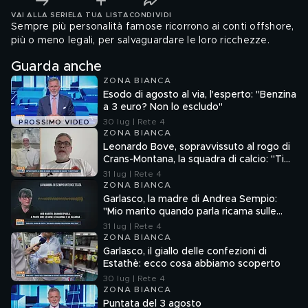
VAI ALLA SERIE
LA TUA LISTA
CONDIVIDI
Sempre più personalità famose ricorrono ai conti offshore,
più o meno legali, per salvaguardare le loro ricchezze.
Guarda anche
ZONA BIANCA
Esodo di agosto al via, l'esperto: "Benzina
a 3 euro? Non lo escludo"
30 lug | Rete 4
PROSSIMO VIDEO
ZONA BIANCA
Leonardo Bove, sopravvissuto al rogo di
Crans-Montana, la squadra di calcio: "Ti
aspettiamo"
31 lug | Rete 4
ZONA BIANCA
Garlasco, la madre di Andrea Sempio:
"Mio marito quando parla ricama sulle
cose"
31 lug | Rete 4
ZONA BIANCA
Garlasco, il giallo delle confezioni di
Estathè: ecco cosa abbiamo scoperto
30 lug | Rete 4
ZONA BIANCA
Puntata del 3 agosto