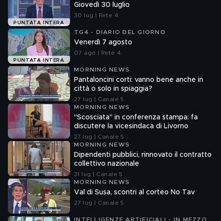
Giovedì 30 luglio
30 lug | Rete 4
PUNTATA INTERA
TG4 - DIARIO DEL GIORNO
Venerdì 7 agosto
07 ago | Rete 4
PUNTATA INTERA
MORNING NEWS
Pantaloncini corti: vanno bene anche in
città o solo in spiaggia?
27 lug | Canale 5
MORNING NEWS
"Scosciata" in conferenza stampa: fa
discutere la vicesindaca di Livorno
27 lug | Canale 5
MORNING NEWS
Dipendenti pubblici, rinnovato il contratto
collettivo nazionale
31 lug | Canale 5
MORNING NEWS
Val di Susa, scontri al corteo No Tav
27 lug | Canale 5
INTELLIGENZE ARTIFICIALI - IN MEZZO