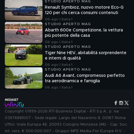
STUDIO APERTO MAG
Renault Symbioz, nuovo motore Eco-G
120 per chi cerca consumi contenuti
06 ago | Italia 1
STUDIO APERTO MAG
Abarth 600e Competizione, la vettura
più potente della casa
06 ago | Italia 1
STUDIO APERTO MAG
Tiger Nine HEV, abitabilità sorprendente
e interni di qualità
06 ago | Italia 1
STUDIO APERTO MAG
Audi A6 Avant, compromesso perfetto
tra aerodinamica e famiglia
06 ago | Italia 1
Copyright ©1999-2026 RTI Business Digital - RTI S.p.A.: p. iva
03976881007 - Sede legale: Largo del Nazareno 8, 00187 Roma.
Uffici: Viale Europa 46, 20093 Cologno Monzese (MI) - Cap. Soc.
int. vers. € 500.000.007 - Gruppo MFE Media For Europe N.V. -