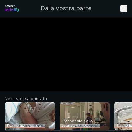
Dalla vostra parte
Nella stessa puntata
L'ospedale dello
Formiche in corsia
scandalo
Sanità i