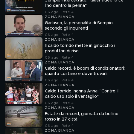
Sempio intercettato: "Quel video io ce
l'ho dentro la penna"
06 ago | Rete 4
ZONA BIANCA
Garlasco, la personalità di Sempio
secondo gli inquirenti
06 ago | Rete 4
ZONA BIANCA
Il caldo torrido mette in ginocchio i
produttori di riso
06 ago | Rete 4
ZONA BIANCA
Caldo record, è boom di condizionatori:
quanto costano e dove trovarli
06 ago | Rete 4
ZONA BIANCA
Caldo torrido, nonna Anna: "Contro il
caldo uso solo il ventaglio"
06 ago | Rete 4
ZONA BIANCA
Estate da record, giornata da bollino
rosso in 27 città
06 ago | Rete 4
ZONA BIANCA