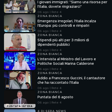
I giovani immigrati: "Siamo una risorsa per
l'Italia, dovete ringraziarci"
06 ago | Rete 4
ZONA BIANCA
Emergenza irregolari, l'Italia incalza
l'Europa: più controlli e rimpatri
06 ago | Rete 4
ZONA BIANCA
Stipendi più alti per 3 milioni di
dipendenti pubblici
06 ago | Rete 4
ZONA BIANCA
L'intervista al Ministro del Lavoro e
Politiche Sociali Marina Calderone
06 ago | Rete 4
ZONA BIANCA
Addio a Francesco Guccini, il cantautore
che ha raccontato l'Italia
06 ago | Rete 4
ZONA BIANCA
Puntata del 6 agosto
06 ago | Rete 4
PUNTATA INTERA
4 DI SERA NEWS