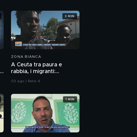
3 MIN
ZONA BIANCA
A Ceuta tra paura e
no
rabbia, i migranti:
"Sognamo l'Europa"
03 ago | Rete 4
1 MIN