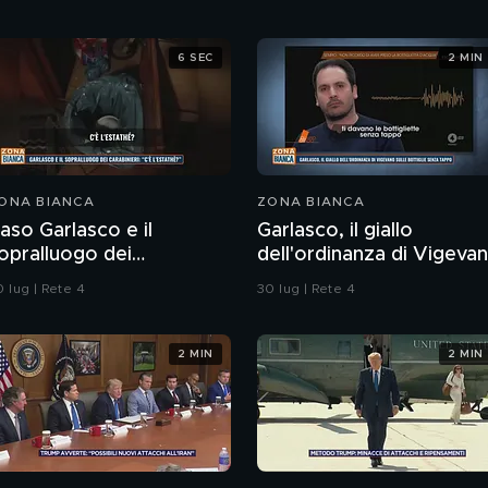
6 SEC
2 MIN
ONA BIANCA
ZONA BIANCA
aso Garlasco e il
Garlasco, il giallo
opralluogo dei
dell'ordinanza di Vigeva
arabinieri
sulle bottiglie senza
 lug | Rete 4
30 lug | Rete 4
tappo
2 MIN
2 MIN