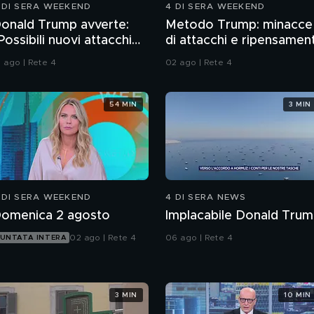
 DI SERA WEEKEND
4 DI SERA WEEKEND
onald Trump avverte:
Metodo Trump: minacce
Possibili nuovi attacchi
di attacchi e ripensament
ll'Iran"
1 ago | Rete 4
02 ago | Rete 4
54 MIN
3 MIN
 DI SERA WEEKEND
4 DI SERA NEWS
omenica 2 agosto
Implacabile Donald Tru
02 ago | Rete 4
06 ago | Rete 4
UNTATA INTERA
3 MIN
10 MIN