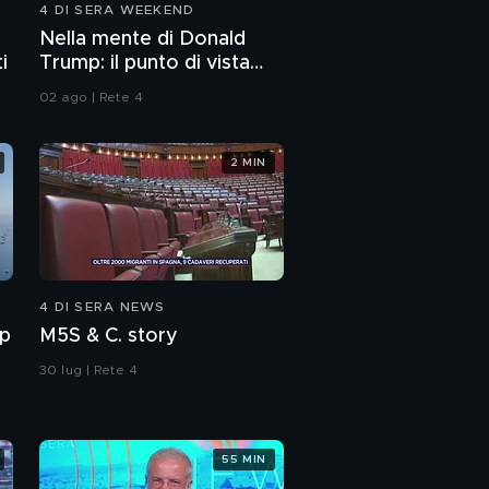
4 DI SERA WEEKEND
Nella mente di Donald
i
Trump: il punto di vista
dello psichiatra Leonardo
02 ago | Rete 4
Mendolicchio
2 MIN
4 DI SERA NEWS
mp
M5S & C. story
30 lug | Rete 4
55 MIN