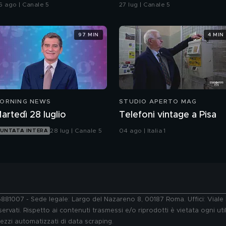
ericolo sociale: parla il
in spiaggia?
6 ago | Canale 5
27 lug | Canale 5
rof. Pierpaolo Limone
97 MIN
4 MIN
ORNING NEWS
STUDIO APERTO MAG
artedì 28 luglio
Telefoni vintage a Pisa
28 lug | Canale 5
04 ago | Italia 1
UNTATA INTERA
76881007 - Sede legale: Largo del Nazareno 8, 00187 Roma. Uffici: Vial
ervati. Rispetto ai contenuti trasmessi e/o riprodotti è vietata ogni uti
 mezzi automatizzati di data scraping.