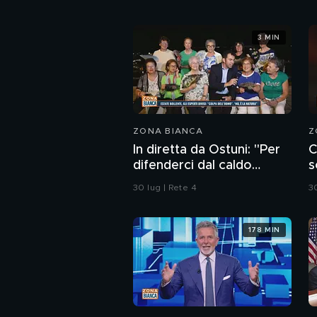
3 MIN
ZONA BIANCA
Z
In diretta da Ostuni: "Per
C
difenderci dal caldo
s
abbiamo solo i ventagli"
C
30 lug | Rete 4
30
178 MIN