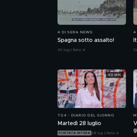
4 DI SERA NEWS
4
Spagna sotto assalto!
I
30 lug | Rete 4
0
50 MIN
TG4 - DIARIO DEL GIORNO
M
Martedì 28 luglio
V
g
28 lug | Rete 4
PUNTATA INTERA