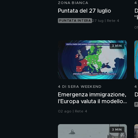
ZONA BIANCA
4
Puntata del 27 luglio
D
"
27 lug | Rete 4
PUNTATA INTERA
a
0
3 MIN
4 DI SERA WEEKEND
4
Emergenza immigrazione,
D
l'Europa valuta il modello
P
Italia
02 ago | Rete 4
3 MIN