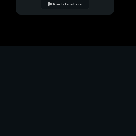
Puntata intera
Matteo Salvini sui
campi nomadi
Matteo Salvini e le
alleanze