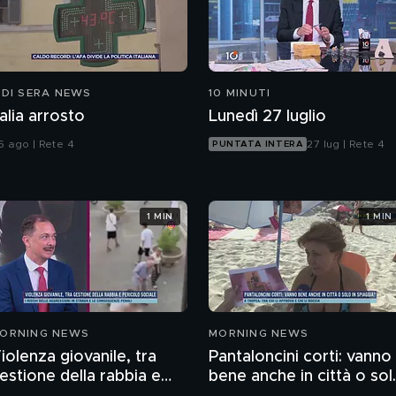
 DI SERA NEWS
10 MINUTI
talia arrosto
Lunedì 27 luglio
6 ago | Rete 4
27 lug | Rete 4
PUNTATA INTERA
1 MIN
1 MIN
ORNING NEWS
MORNING NEWS
iolenza giovanile, tra
Pantaloncini corti: vanno
estione della rabbia e
bene anche in città o sol