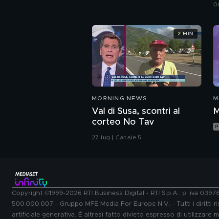
p
0
P
2 MIN
MORNING NEWS
M
Val di Susa, scontri al
M
corteo No Tav
P
27 lug | Canale 5
Copyright ©1999-2026 RTI Business Digital - RTI S.p.A.: p. iva 039
500.000.007 - Gruppo MFE Media For Europe N.V. - Tutti i diritti ris
artificiale generativa. È altresì fatto divieto espresso di utilizzare