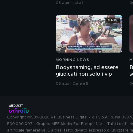
del mondiale
06 ago | Italia 1
06
5 MIN
MORNING NEWS
M
Bodyshaming, ad essere
B
giudicati non solo i vip
s
06 ago | Canale 5
0
Copyright ©1999-2026 RTI Business Digital - RTI S.p.A.: p. iva 039
500.000.007 - Gruppo MFE Media For Europe N.V. - Tutti i diritti ris
artificiale generativa. È altresì fatto divieto espresso di utilizzare