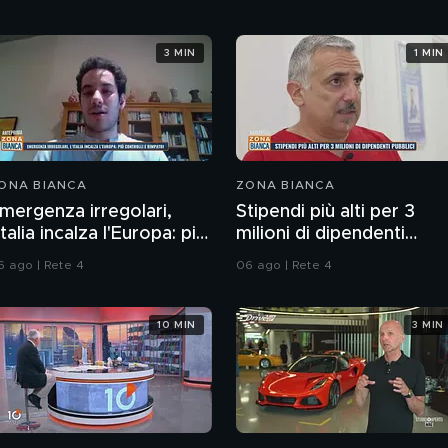
3 MIN
1 MIN
ONA BIANCA
ZONA BIANCA
mergenza irregolari,
Stipendi più alti per 3
'Italia incalza l'Europa: più
milioni di dipendenti
ontrolli e rimpatri
pubblici
6 ago | Rete 4
06 ago | Rete 4
10 MIN
3 MIN