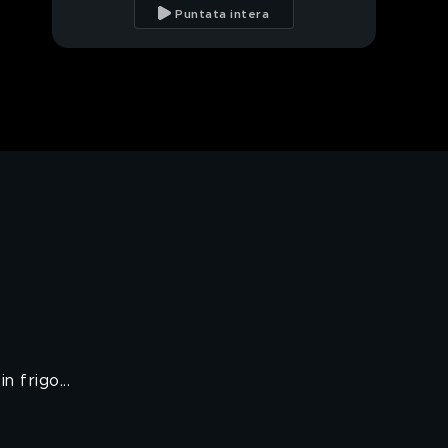
Puntata intera
Se i Riina non pagano
PROSSIMO VIDEO
 frigo...