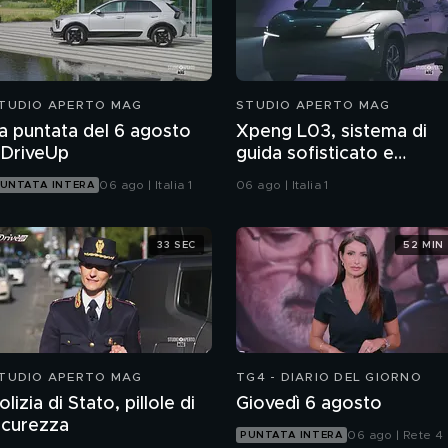
TUDIO APERTO MAG
STUDIO APERTO MAG
a puntata del 6 agosto
Xpeng L03, sistema di
DriveUp
guida sofisticato e
aspirazioni per il futuro
06 ago | Italia 1
06 ago | Italia 1
UNTATA INTERA
33 SEC
52 MIN
TUDIO APERTO MAG
TG4 - DIARIO DEL GIORNO
olizia di Stato, pillole di
Giovedì 6 agosto
icurezza
06 ago | Rete 4
PUNTATA INTERA