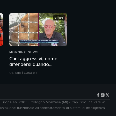
3 MIN
MORNING NEWS
e
Cani aggressivi, come
difendersi quando
attaccano?
06 ago | Canale 5
e Europa 46, 20093 Cologno Monzese (MI) - Cap. Soc. int. vers. €
lizzazione funzionale all'addestramento di sistemi di intelligenza