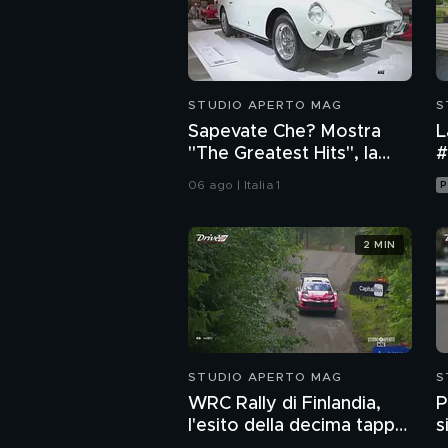
STUDIO APERTO MAG
S
Sapevate Che? Mostra
L
"The Greatest Hits", la
#
Ferrari di Mario Del
06 ago | Italia 1
P
Monaco
2 MIN
STUDIO APERTO MAG
S
WRC Rally di Finlandia,
P
l'esito della decima tappa
s