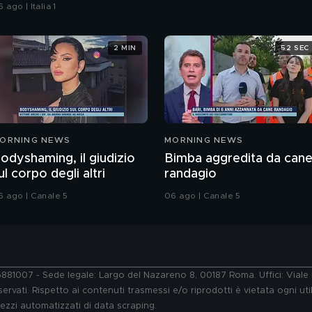
 ago | Italia 1
2 MIN
52 SEC
ORNING NEWS
MORNING NEWS
odyshaming, il giudizio
Bimba aggredita da can
ul corpo degli altri
randagio
6 ago | Canale 5
06 ago | Canale 5
76881007 - Sede legale: Largo del Nazareno 8, 00187 Roma. Uffici: Vial
ervati. Rispetto ai contenuti trasmessi e/o riprodotti è vietata ogni uti
 mezzi automatizzati di data scraping.