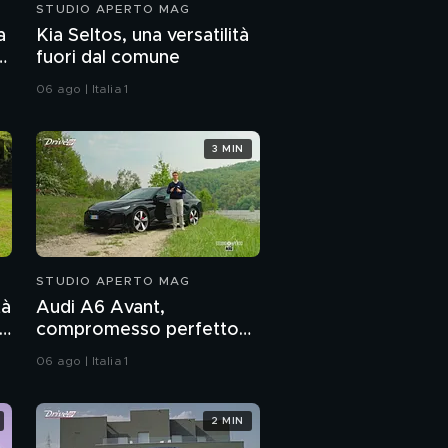
STUDIO APERTO MAG
a
Kia Seltos, una versatilità
e
fuori dal comune
06 ago | Italia 1
3 MIN
STUDIO APERTO MAG
tà
Audi A6 Avant,
compromesso perfetto
tra aerodinamica e
06 ago | Italia 1
famiglia
2 MIN