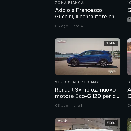
ZONA BIANCA
1
Addio a Francesco
G
Guccini, il cantautore che
P
ha raccontato l'Italia
06 ago | Rete 4
2 MIN
STUDIO APERTO MAG
S
Renault Symbioz, nuovo
A
motore Eco-G 120 per chi
C
cerca consumi contenuti
p
06 ago | Italia 1
06
1 MIN