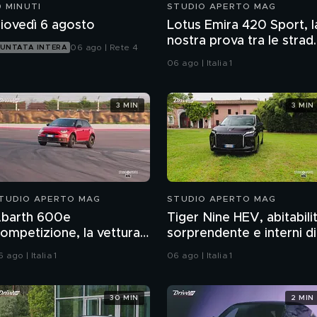
0 MINUTI
STUDIO APERTO MAG
iovedì 6 agosto
Lotus Emira 420 Sport, l
nostra prova tra le strad
06 ago | Rete 4
UNTATA INTERA
dell'Inghilterra
06 ago | Italia 1
3 MIN
3 MIN
TUDIO APERTO MAG
STUDIO APERTO MAG
barth 600e
Tiger Nine HEV, abitabili
ompetizione, la vettura
sorprendente e interni di
iù potente della casa
qualità
 ago | Italia 1
06 ago | Italia 1
30 MIN
2 MIN