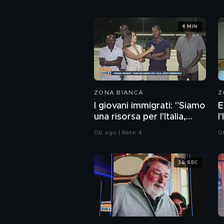
4 MIN
ZONA BIANCA
Z
I giovani immigrati: "Siamo
E
una risorsa per l'Italia,
l
dovete ringraziarci"
c
06 ago | Rete 4
0
36 SEC