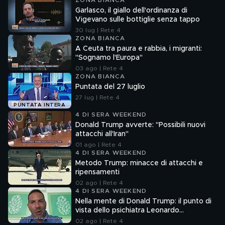
ZONA BIANCA
Garlasco, il giallo dell'ordinanza di
Vigevano sulle bottiglie senza tappo
30 lug | Rete 4
ZONA BIANCA
A Ceuta tra paura e rabbia, i migranti:
"Sognamo l'Europa"
03 ago | Rete 4
ZONA BIANCA
Puntata del 27 luglio
27 lug | Rete 4
PUNTATA INTERA
4 DI SERA WEEKEND
Donald Trump avverte: "Possibili nuovi
attacchi all'Iran"
01 ago | Rete 4
4 DI SERA WEEKEND
Metodo Trump: minacce di attacchi e
ripensamenti
02 ago | Rete 4
4 DI SERA WEEKEND
Nella mente di Donald Trump: il punto di
vista dello psichiatra Leonardo
Mendolicchio
02 ago | Rete 4