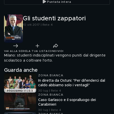
Puntata intera
Gli studenti zappatori
10 ott 2017 | Rete 4
VAI ALLA SERIE
LA TUA LISTA
CONDIVIDI
Milano: studenti indisciplinati vengono puniti dal dirigente
scolastico a coltivare l'orto.
Guarda anche
ZONA BIANCA
In diretta da Ostuni: "Per difenderci dal
caldo abbiamo solo i ventagli"
30 lug | Rete 4
PROSSIMO VIDEO
ZONA BIANCA
Caso Garlasco e il sopralluogo dei
Carabinieri
30 lug | Rete 4