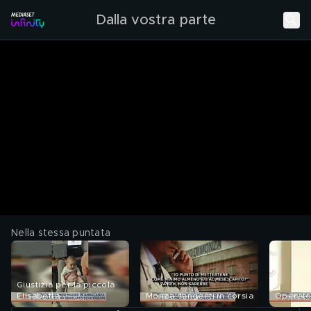
Dalla vostra parte
Nella stessa puntata
Giustizia per la piccola
Elisabetta
Monza: tangenti in corsia
Operato