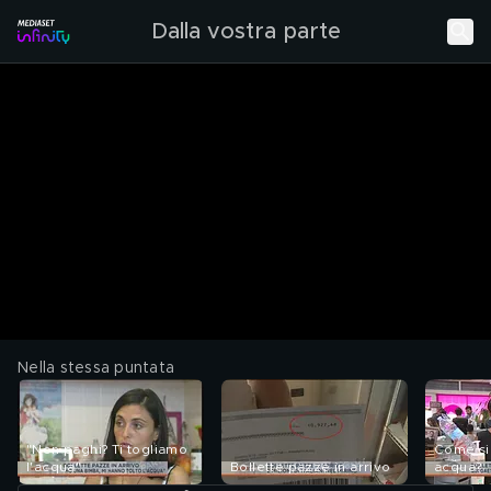
Dalla vostra parte
Nella stessa puntata
"Non paghi? Ti togliamo
Come si
l'acqua"
Bollette pazze in arrivo
acqua?