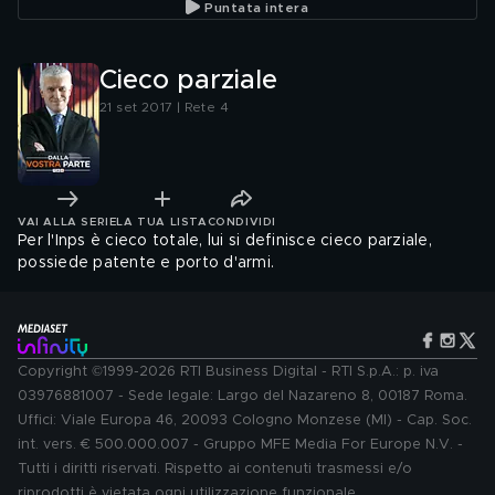
Puntata intera
Cieco parziale
21 set 2017 | Rete 4
VAI ALLA SERIE
LA TUA LISTA
CONDIVIDI
Per l'Inps è cieco totale, lui si definisce cieco parziale,
possiede patente e porto d'armi.
Copyright ©1999-2026 RTI Business Digital - RTI S.p.A.: p. iva
03976881007 - Sede legale: Largo del Nazareno 8, 00187 Roma.
Uffici: Viale Europa 46, 20093 Cologno Monzese (MI) - Cap. Soc.
int. vers. € 500.000.007 - Gruppo MFE Media For Europe N.V. -
Tutti i diritti riservati. Rispetto ai contenuti trasmessi e/o
riprodotti è vietata ogni utilizzazione funzionale