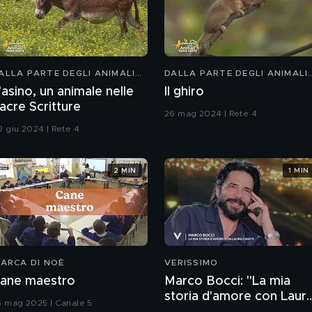
ALLA PARTE DEGLI ANIMALI
DALLA PARTE DEGLI ANIMALI
IDS
KIDS
'asino, un animale nelle
Il ghiro
acre Scritture
26 mag 2024 | Rete 4
2 giu 2024 | Rete 4
2 MIN
1 MIN
'ARCA DI NOÈ
VERISSIMO
ane maestro
Marco Bocci: "La mia
storia d'amore con Laur
5 mag 2025 | Canale 5