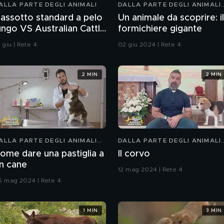
ALLA PARTE DEGLI ANIMALI
DALLA PARTE DEGLI ANIMALI
KIDS
assotto standard a pelo
Un animale da scoprire: il
ungo VS Australian Cattle
formichiere gigante
og
 giu | Rete 4
02 giu 2024 | Rete 4
2 MIN
2 MIN
ALLA PARTE DEGLI ANIMALI
DALLA PARTE DEGLI ANIMALI
IDS
KIDS
ome dare una pastiglia a
Il corvo
n cane
12 mag 2024 | Rete 4
5 mag 2024 | Rete 4
1 MIN
3 MIN