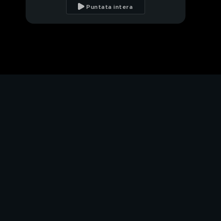
peloso di Nicole Murgia
Puntata intera
Casper, il pappagallo
dalla cresta arancione
Lily
La cicala
Speedy News
Volontari per amore
Bea