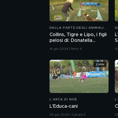
DALLA PARTE DEGLI ANIMALI
D
KIDS
K
Collins, Tigre e Lipo, i figli
L
pelosi di: Donatella
S
Rettore
16 giu 2024 | Rete 4
0
2 MIN
L'ARCA DI NOÈ
L
L'Educa-cani
C
29 giu 2025 | Canale 5
2