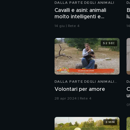
DALLA PARTE DEGLI ANIMALI
D
Cavalli e asini: animali
B
molto intelligenti e
l
sensibili
d
14 giu | Rete 4
14
52 SEC
DALLA PARTE DEGLI ANIMALI
D
KIDS
K
Volontari per amore
C
u
28 apr 2024 | Rete 4
0
3 MIN