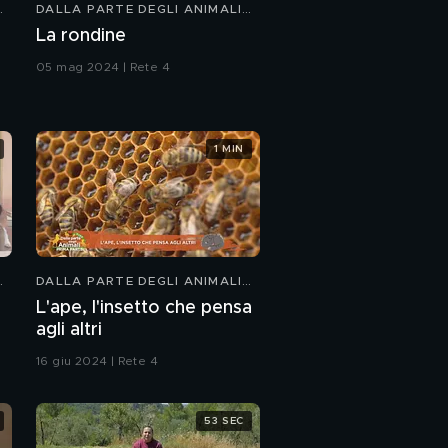
DALLA PARTE DEGLI ANIMALI
KIDS
Tilly
La rondine
05 mag 2024 | Rete 4
PROSSIMO VIDEO
Porterà in vacanza il
suo pet?
1 MIN
Martina e i suoi piccioni
Il salvataggio di alcuni
uccellini
DALLA PARTE DEGLI ANIMALI
KIDS
L'ape, l'insetto che pensa
agli altri
16 giu 2024 | Rete 4
53 SEC