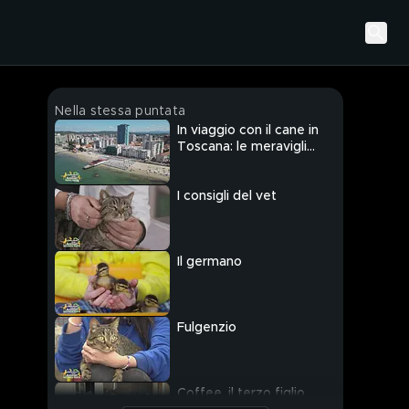
Nella stessa puntata
In viaggio con il cane in
Toscana: le meraviglie
di Follonica
I consigli del vet
Il germano
Fulgenzio
Coffee, il terzo figlio