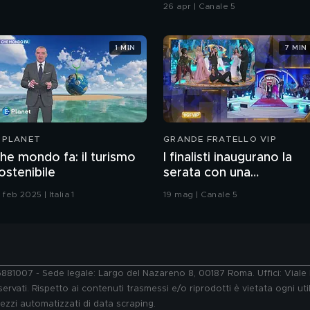
Chiatti"
26 apr | Canale 5
1 MIN
7 MIN
-PLANET
GRANDE FRATELLO VIP
he mondo fa: il turismo
I finalisti inaugurano la
ostenibile
serata con una
coreografia
 feb 2025 | Italia 1
19 mag | Canale 5
76881007 - Sede legale: Largo del Nazareno 8, 00187 Roma. Uffici: Vial
ervati. Rispetto ai contenuti trasmessi e/o riprodotti è vietata ogni uti
 mezzi automatizzati di data scraping.