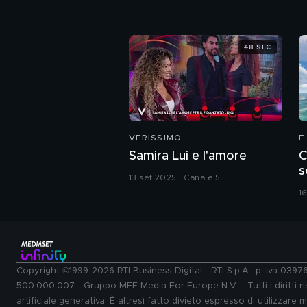
48 SEC
VERISSIMO
E
Samira Lui e l'amore
C
s
13 set 2025 | Canale 5
16
Copyright ©1999-2026 RTI Business Digital - RTI S.p.A.: p. iva 039
500.000.007 - Gruppo MFE Media For Europe N.V. - Tutti i diritti ris
artificiale generativa. È altresì fatto divieto espresso di utilizzare