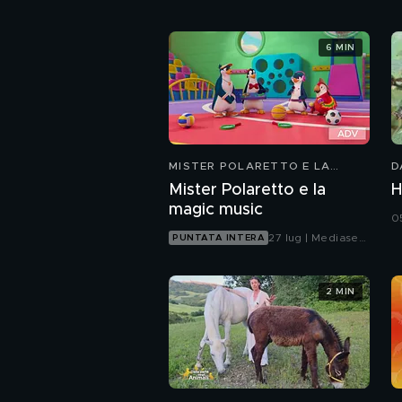
6 MIN
MISTER POLARETTO E LA
D
MAGIC MUSIC
Mister Polaretto e la
H
magic music
0
27 lug | Mediaset
PUNTATA INTERA
Infinity
2 MIN