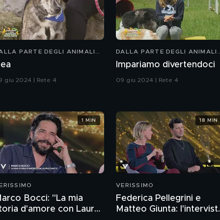
ALLA PARTE DEGLI ANIMALI
DALLA PARTE DEGLI ANIMALI
IDS
KIDS
ea
Impariamo divertendoci
9 giu 2024 | Rete 4
09 giu 2024 | Rete 4
1 MIN
18 MIN
ERISSIMO
VERISSIMO
arco Bocci: "La mia
Federica Pellegrini e
toria d'amore con Laura
Matteo Giunta: l'intervist