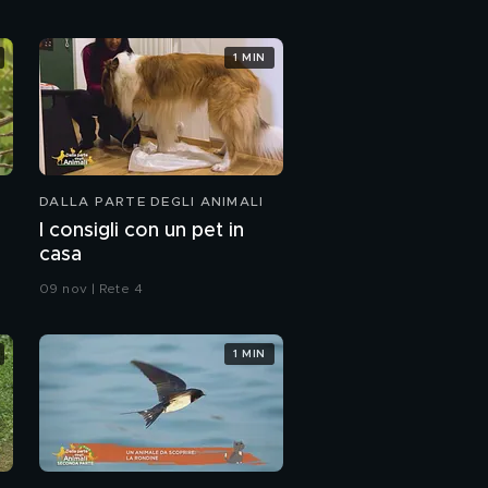
Kiro
1 MIN
Salvataggio dell'uccello
delle tempeste coda
forcuta
DALLA PARTE DEGLI ANIMALI
Due conigli ariete al
Cras Stella del nord
I consigli con un pet in
casa
Un particolare
09 nov | Rete 4
racconto sugli animali
1 MIN
Malaga
La storia del capriolo
Filippo