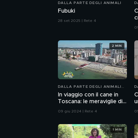
DALLA PARTE DEGLI ANIMALI
D
K
Fubuki
C
c
28 set 2025 | Rete 4
0
2 MIN
DALLA PARTE DEGLI ANIMALI
D
KIDS
K
In viaggio con il cane in
C
Toscana: le meraviglie di
u
Follonica
09 giu 2024 | Rete 4
0
1 MIN