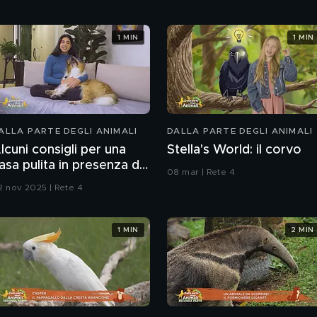
1 MIN
1 MIN
ALLA PARTE DEGLI ANIMALI
DALLA PARTE DEGLI ANIMALI
lcuni consigli per una
Stella's World: il corvo
asa pulita in presenza di
08 mar | Rete 4
nimali
2 nov 2025 | Rete 4
1 MIN
2 MIN