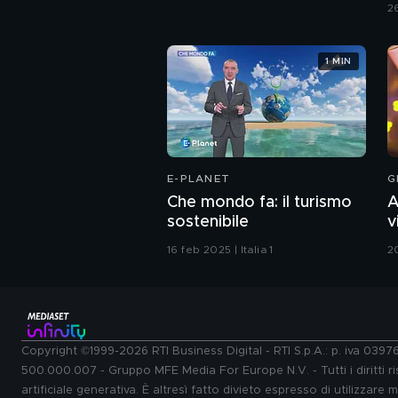
C
2
1 MIN
E-PLANET
G
Che mondo fa: il turismo
A
sostenibile
v
G
16 feb 2025 | Italia 1
2
Copyright ©1999-2026 RTI Business Digital - RTI S.p.A.: p. iva 039
500.000.007 - Gruppo MFE Media For Europe N.V. - Tutti i diritti ris
artificiale generativa. È altresì fatto divieto espresso di utilizzare