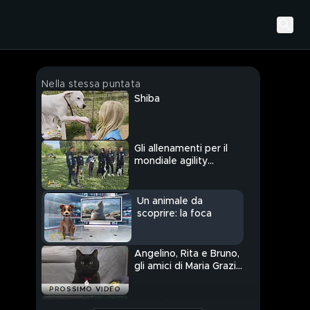
Nella stessa puntata
Shiba
Gli allenamenti per il
mondiale agility
juniores 2024 della
nazionale italiana
Un animale da
scoprire: la foca
Angelino, Rita e Bruno,
gli amici di Maria Grazia
Cucinotta
PROSSIMO VIDEO
Cuccioli messi in salvo