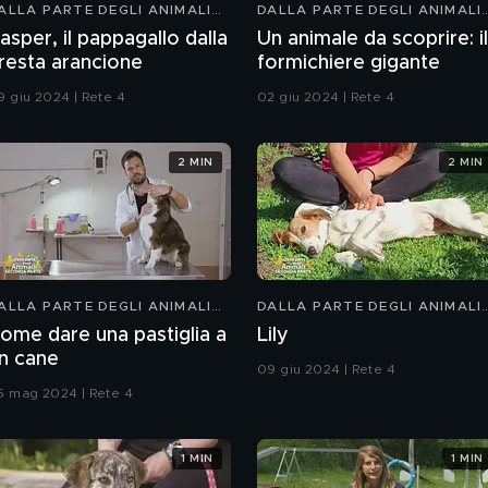
ALLA PARTE DEGLI ANIMALI
DALLA PARTE DEGLI ANIMALI
IDS
KIDS
asper, il pappagallo dalla
Un animale da scoprire: il
resta arancione
formichiere gigante
9 giu 2024 | Rete 4
02 giu 2024 | Rete 4
2 MIN
2 MIN
ALLA PARTE DEGLI ANIMALI
DALLA PARTE DEGLI ANIMALI
IDS
KIDS
ome dare una pastiglia a
Lily
n cane
09 giu 2024 | Rete 4
5 mag 2024 | Rete 4
1 MIN
1 MIN