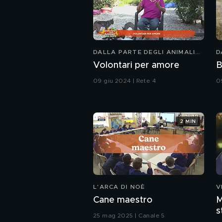
DALLA PARTE DEGLI ANIMALI
D
KIDS
K
Volontari per amore
B
09 giu 2024 | Rete 4
0
2 MIN
L'ARCA DI NOÈ
V
Cane maestro
M
s
25 mag 2025 | Canale 5