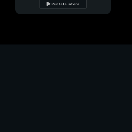
Puntata intera
Speedy news
La civetta Chicca
Muffin al limone
Wolf
I consigli del vet
Volontari per amore