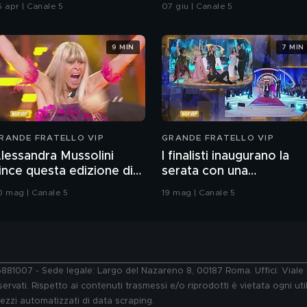
hiatti"
integrale
6 apr | Canale 5
07 giu | Canale 5
9 MIN
7 MIN
RANDE FRATELLO VIP
GRANDE FRATELLO VIP
lessandra Mussolini
I finalisti inaugurano la
ince questa edizione di
serata con una
rande Fratello VIP
coreografia
0 mag | Canale 5
19 mag | Canale 5
76881007 - Sede legale: Largo del Nazareno 8, 00187 Roma. Uffici: Vial
ervati. Rispetto ai contenuti trasmessi e/o riprodotti è vietata ogni uti
 mezzi automatizzati di data scraping.