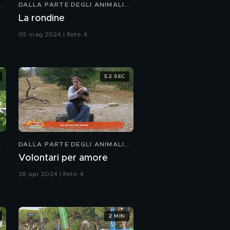
DALLA PARTE DEGLI ANIMALI
KIDS
Pongo
La rondine
05 mag 2024 | Rete 4
Di cosa è goloso il tuo
pet?
52 SEC
Bill
DALLA PARTE DEGLI ANIMALI
KIDS
Volontari per amore
28 apr 2024 | Rete 4
2 MIN