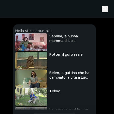
Nella stessa puntata
Sabrina, la nuova
mamma di Lola
Potter, il gufo reale
Belen, la gattina che ha
cambiato la vita a Luca
Gervasi
Tokyo
La guardia zoofila, che