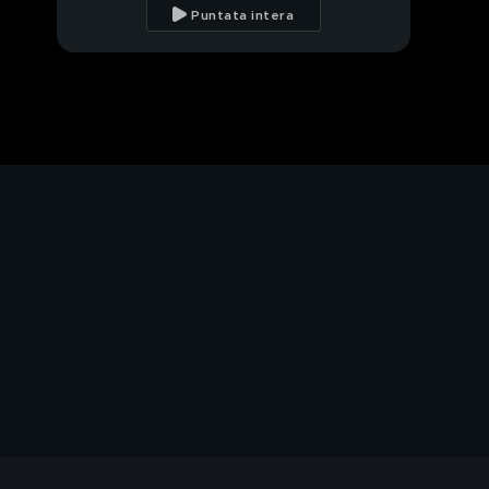
cosa fa?
Puntata intera
Il corvo
Giordano
La Lega Italiana per la
Difesa degli Animali e
dell'Ambiente sempre
in prima linea
Il salvataggio di
Snoopy
Volontari per amore
Vellutata di carote