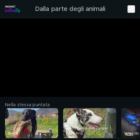
Dalla parte degli animali
Nella stessa puntata
L'adozione del cuore:
Black
Kimberly
Speedy