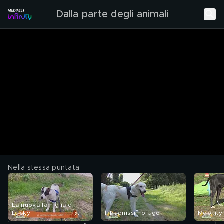
Dalla parte degli animali
Nella stessa puntata
La nuova famiglia di
Lucky
Il buonissimo Ugo
Mobility