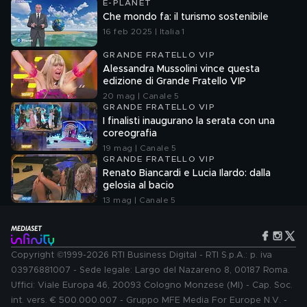
E-PLANET
Che mondo fa: il turismo sostenibile
16 feb 2025 | Italia 1
GRANDE FRATELLO VIP
Alessandra Mussolini vince questa
edizione di Grande Fratello VIP
20 mag | Canale 5
GRANDE FRATELLO VIP
I finalisti inaugurano la serata con una
coreografia
19 mag | Canale 5
GRANDE FRATELLO VIP
Renato Biancardi e Lucia Ilardo: dalla
gelosia al bacio
13 mag | Canale 5
Copyright ©1999-2026 RTI Business Digital - RTI S.p.A.: p. iva
03976881007 - Sede legale: Largo del Nazareno 8, 00187 Roma.
Uffici: Viale Europa 46, 20093 Cologno Monzese (MI) - Cap. Soc.
int. vers. € 500.000.007 - Gruppo MFE Media For Europe N.V. -