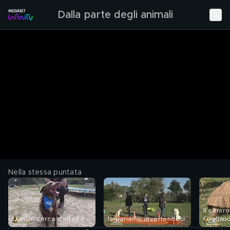
Dalla parte degli animali
Nella stessa puntata
Il centr
Liam in cerca d'affetto
Impariamo divertendoci
Foglian