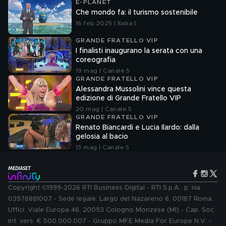
E-PLANET
Che mondo fa: il turismo sostenibile
16 feb 2025 | Italia 1
GRANDE FRATELLO VIP
I finalisti inaugurano la serata con una
coreografia
19 mag | Canale 5
GRANDE FRATELLO VIP
Alessandra Mussolini vince questa
edizione di Grande Fratello VIP
20 mag | Canale 5
GRANDE FRATELLO VIP
Renato Biancardi e Lucia Ilardo: dalla
gelosia al bacio
13 mag | Canale 5
Copyright ©1999-2026 RTI Business Digital - RTI S.p.A.: p. iva
03976881007 - Sede legale: Largo del Nazareno 8, 00187 Roma.
Uffici: Viale Europa 46, 20093 Cologno Monzese (MI) - Cap. Soc.
int. vers. € 500.000.007 - Gruppo MFE Media For Europe N.V. -