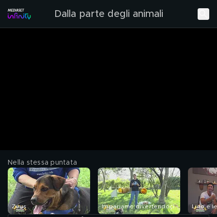
Dalla parte degli animali
Nella stessa puntata
Zeus
Impariamo divertendoci
Lino e l