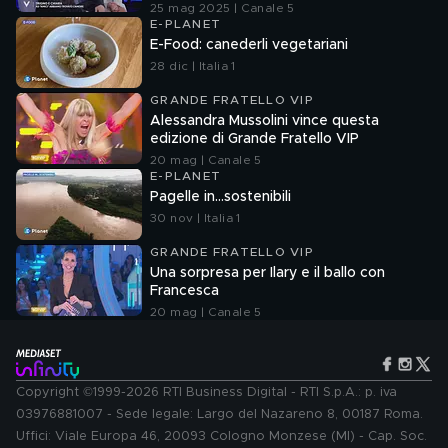
25 mag 2025 | Canale 5
E-PLANET
E-Food: canederli vegetariani
28 dic | Italia 1
GRANDE FRATELLO VIP
Alessandra Mussolini vince questa
edizione di Grande Fratello VIP
20 mag | Canale 5
E-PLANET
Pagelle in...sostenibili
30 nov | Italia 1
GRANDE FRATELLO VIP
Una sorpresa per Ilary e il ballo con
Francesca
20 mag | Canale 5
Copyright ©1999-2026 RTI Business Digital - RTI S.p.A.: p. iva
03976881007 - Sede legale: Largo del Nazareno 8, 00187 Roma.
Uffici: Viale Europa 46, 20093 Cologno Monzese (MI) - Cap. Soc.