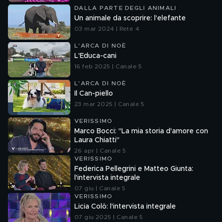
DALLA PARTE DEGLI ANIMALI
Un animale da scoprire: l'elefante
03 mar 2024 | Rete 4
L'ARCA DI NOÈ
L'Educa-cani
16 feb 2025 | Canale 5
L'ARCA DI NOÈ
Il Can-piello
23 mar 2025 | Canale 5
VERISSIMO
Marco Bocci: "La mia storia d'amore con
Laura Chiatti"
26 apr | Canale 5
VERISSIMO
Federica Pellegrini e Matteo Giunta:
l'intervista integrale
07 giu | Canale 5
VERISSIMO
Licia Colò: l'intervista integrale
07 giu 2025 | Canale 5