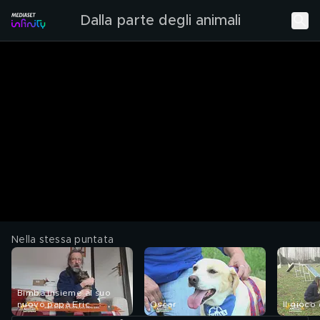
Dalla parte degli animali
Nella stessa puntata
Bimba insieme al suo
nuovo papà Eric
Oscar
Il gioco 