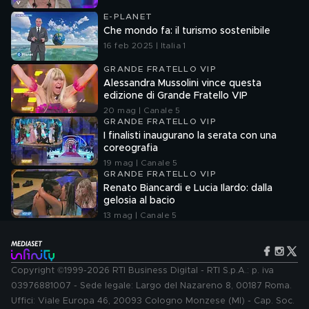
E-PLANET
Che mondo fa: il turismo sostenibile
16 feb 2025 | Italia 1
GRANDE FRATELLO VIP
Alessandra Mussolini vince questa
edizione di Grande Fratello VIP
20 mag | Canale 5
GRANDE FRATELLO VIP
I finalisti inaugurano la serata con una
coreografia
19 mag | Canale 5
GRANDE FRATELLO VIP
Renato Biancardi e Lucia Ilardo: dalla
gelosia al bacio
13 mag | Canale 5
Copyright ©1999-2026 RTI Business Digital - RTI S.p.A.: p. iva
03976881007 - Sede legale: Largo del Nazareno 8, 00187 Roma.
Uffici: Viale Europa 46, 20093 Cologno Monzese (MI) - Cap. Soc.